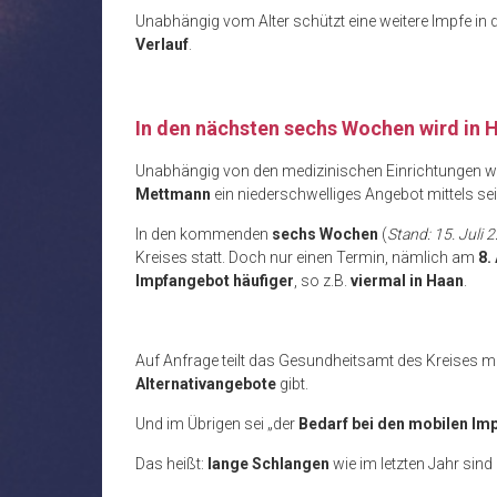
Unabhängig vom Alter schützt eine weitere Impfe in
Verlauf
.
In den nächsten sechs Wochen wird in H
Unabhängig von den medizinischen Einrichtungen w
Mettmann
ein niederschwelliges Angebot mittels se
In den kommenden
sechs Wochen
(
Stand: 15. Juli 
Kreises statt. Doch nur einen Termin, nämlich am
8.
Impfangebot häufiger
, so z.B.
viermal in Haan
.
Auf Anfrage teilt das Gesundheitsamt des Kreises mi
Alternativangebote
gibt.
Und im Übrigen sei „der
Bedarf bei den mobilen Imp
Das heißt:
lange Schlangen
wie im letzten Jahr sind