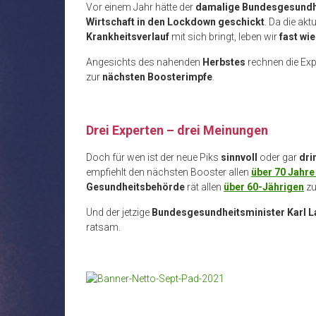
Vor einem Jahr hätte der
damalige Bundesgesundhe
Wirtschaft in den Lockdown geschickt
. Da die ak
Krankheitsverlauf
mit sich bringt, leben wir
fast wi
Angesichts des nahenden
Herbstes
rechnen die Exp
zur
nächsten Boosterimpfe
.
Drei Experten – drei Meinungen
Doch für wen ist der neue Piks
sinnvoll
oder gar
dri
empfiehlt den nächsten Booster allen
über 70 Jahr
Gesundheitsbehörde
rät allen
über 60-Jährigen
zu
Und der jetzige
Bundesgesundheitsminister Karl L
ratsam.