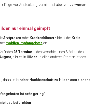
 der Regel vor Ansteckung, zumindest aber vor
schwerem
ilden nur einmal geimpft
ie
Arztpraxen
oder
Krankenhäusern
bietet der
Kreis
iner
mobilen Impfangebote
an.
22
) finden
25 Termine
in den verschiedenen Städten des
August
, gibt es in
Hilden
. In allen anderen Städten ist das
t, dass es in
naher Nachbarschaft zu Hilden ausreichend
fangeboten ist sehr gering
“.
nicht zu befürchten
.