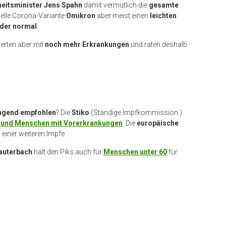
itsminister Jens Spahn
damit vermutlich die
gesamte
tuelle Corona-Variante
Omikron
aber meist einen
leichten
eder normal
.
erten aber mit
noch mehr Erkrankungen
und raten deshalb
ngend empfohlen
? Die
Stiko
(Ständige Impfkommission )
e und Menschen mit Vorerkrankungen
. Die
europäische
 einer weiteren Impfe.
auterbach
hält den Piks auch für
Menschen unter 60
für