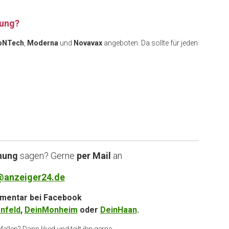
gung?
oNTech
,
Moderna
und
Novavax
angeboten. Da sollte für jeden
nung
sagen? Gerne
per Mail
an
@anzeiger24.de
entar bei
Facebook
nfeld
,
DeinMonheim
oder
DeinHaan
.
allen? Dann liked und teilt ihn gerne.