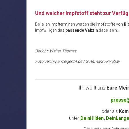
Und welcher Impfstoff steht zur Verfü
Bei allen Impfterminen werden die Impfstoffe von
Bi
Impfwilligen das
passende Vakzin
dabei sein…
Bericht: Walter Thomas
Foto: Archiv anzeiger24.de / G.Altmann/Pixabay
Ihr wollt uns
Eure Mei
presse
oder als
Komm
unter
DeinHilden
,
DeinLange
Euch hat unser Beitrag gef