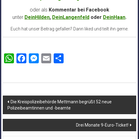
oder als
Kommentar bei
Facebook
unter
DeinHilden
,
DeinLangenfeld
oder
DeinHaan
.
Euch hat unser Beitrag gefallen? Dann liked und teilt ihn gerne.
WhatsApp
Facebook
Messenger
Email
Teilen
Beitragsnavigation
Die Kreispolizeibehörde Mettmann begrüßt 52 neue
Polizeibeamtinnen und -beamte
Drei Monate 9-Euro-Ticket!