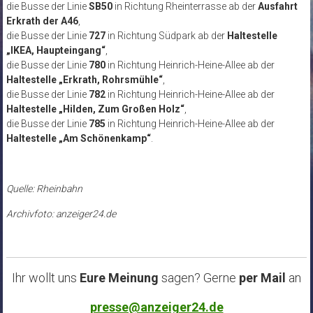
die Busse der Linie
SB50
in Richtung Rheinterrasse ab der
Ausfahrt
Erkrath der A46
,
die Busse der Linie
727
in Richtung Südpark ab der
Haltestelle
„IKEA, Haupteingang“
,
die Busse der Linie
780
in Richtung Heinrich-Heine-Allee ab der
Haltestelle „Erkrath, Rohrsmühle“
,
die Busse der Linie
782
in Richtung Heinrich-Heine-Allee ab der
Haltestelle „Hilden, Zum Großen Holz“
,
die Busse der Linie
785
in Richtung Heinrich-Heine-Allee ab der
Haltestelle „Am Schönenkamp“
.
Quelle: Rheinbahn
Archivfoto: anzeiger24.de
Ihr wollt uns
Eure Meinung
sagen? Gerne
per Mail
an
presse@anzeiger24.de