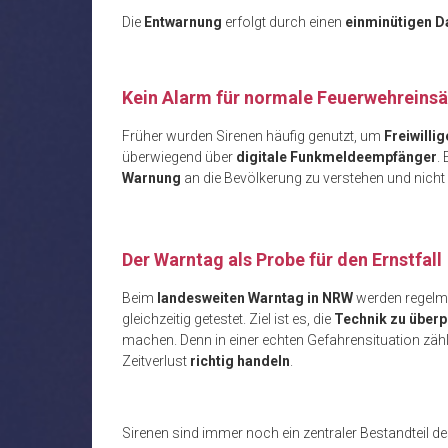
Die
Entwarnung
erfolgt durch einen
einminütigen D
Kein Alarm für normale Feuerwehreins
Früher wurden Sirenen häufig genutzt, um
Freiwilli
überwiegend über
digitale Funkmeldeempfänger
.
Warnung
an die Bevölkerung zu verstehen und nicht
Der Warntag als Probe für den Ernstfall
Beim
landesweiten Warntag in NRW
werden regelmä
gleichzeitig getestet. Ziel ist es, die
Technik zu überp
machen. Denn in einer echten Gefahrensituation zäh
Zeitverlust
richtig handeln
.
Sirenen sind immer noch ein zentraler Bestandteil d