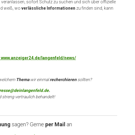
eranlassen, sofort Schutz zu suchen und sich über offizielle
nd weiß, wo
verlässliche Informationen
zu finden sind, kann
er www.anzeiger24.de/langenfeld/news/
 welchem
Thema
wir einmal
recherchieren
sollten?
resse@deinlangenfeld.de
.
d streng vertraulich behandelt!
nung
sagen? Gerne
per Mail
an