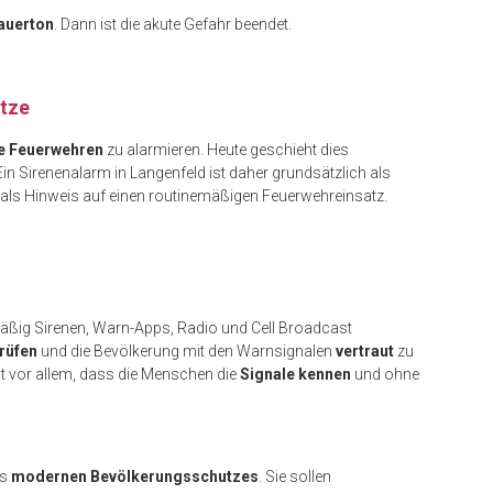
auerton
. Dann ist die akute Gefahr beendet.
ätze
ge Feuerwehren
zu alarmieren. Heute geschieht dies
 Ein Sirenenalarm in Langenfeld ist daher grundsätzlich als
 als Hinweis auf einen routinemäßigen Feuerwehreinsatz.
ßig Sirenen, Warn-Apps, Radio und Cell Broadcast
rüfen
und die Bevölkerung mit den Warnsignalen
vertraut
zu
lt vor allem, dass die Menschen die
Signale kennen
und ohne
es
modernen Bevölkerungsschutzes
. Sie sollen