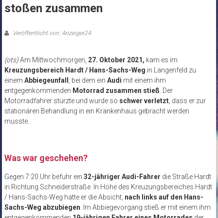
stoßen zusammen
Veröffentlicht von: Anzeiger24
(ots)
Am Mittwochmorgen,
27. Oktober 2021,
kam es im
Kreuzungsbereich Hardt / Hans-Sachs-Weg
in Langenfeld zu
einem
Abbiegeunfall
, bei dem ein
Audi
mit einem ihm
entgegenkommenden
Motorrad zusammen stieß
. Der
Motorradfahrer stürzte und wurde so
schwer verletzt
, dass er zur
stationären Behandlung in ein Krankenhaus gebracht werden
musste.
Was war geschehen?
Gegen 7:20 Uhr befuhr ein
32-jähriger Audi-Fahrer
die Straße Hardt
in Richtung Schneiderstraße. In Höhe des Kreuzungsbereiches Hardt
/ Hans-Sachs-Weg hatte er die Absicht,
nach links auf den Hans-
Sachs-Weg abzubiegen
. Im Abbiegevorgang stieß er mit einem ihm
entgegenkommenden
19-jährigen Fahrer eines Motorrades
der