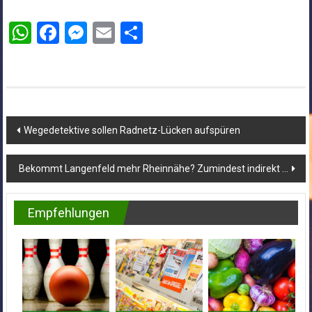
WhatsApp
Facebook
Messenger
Email
Teilen
Beitragsnavigation
Wegedetektive sollen Radnetz-Lücken aufspüren
Bekommt Langenfeld mehr Rheinnähe? Zumindest indirekt …
Empfehlungen