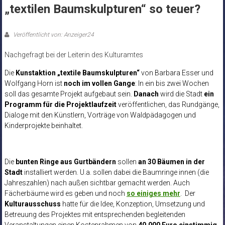
„textilen Baumskulpturen“ so teuer?
Veröffentlicht von: Anzeiger24
Nachgefragt bei der Leiterin des Kulturamtes
Die
Kunstaktion
„textile Baumskulpturen“
von Barbara Esser und
Wolfgang Horn ist
noch im vollen Gange
: In ein bis zwei Wochen
soll das gesamte Projekt aufgebaut sein.
Danach
wird die Stadt
ein
Programm für die Projektlaufzeit
veröffentlichen, das Rundgänge,
Dialoge mit den Künstlern, Vorträge von Waldpädagogen und
Kinderprojekte beinhaltet.
Die
bunten Ringe aus Gurtbändern
sollen
an 30 Bäumen in der
Stadt
installiert werden. U.a. sollen dabei die Baumringe innen (die
Jahreszahlen) nach außen sichtbar gemacht werden. Auch
Fächerbäume wird es geben und noch
so einiges mehr
. Der
Kulturausschuss
hatte für die Idee, Konzeption, Umsetzung und
Betreuung des Projektes mit entsprechenden begleitenden
Veranstaltungen einen Kostenrahmen von
40.000 Euro einstimmig