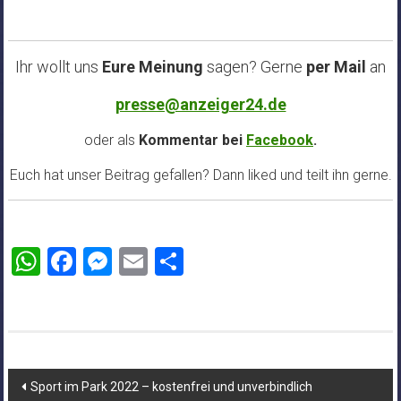
Ihr wollt uns
Eure Meinung
sagen? Gerne
per Mail
an
presse@anzeiger24.de
oder als
Kommentar bei
Facebook
.
Euch hat unser Beitrag gefallen? Dann liked und teilt ihn gerne.
WhatsApp
Facebook
Messenger
Email
Teilen
Beitragsnavigation
Sport im Park 2022 – kostenfrei und unverbindlich