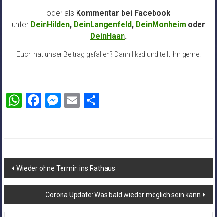
oder als
Kommentar bei
Facebook
unter
DeinHilden
,
DeinLangenfeld
,
DeinMonheim
oder
DeinHaan
.
Euch hat unser Beitrag gefallen? Dann liked und teilt ihn gerne.
WhatsApp
Facebook
Messenger
Email
Teilen
Beitragsnavigation
Wieder ohne Termin ins Rathaus
Corona Update: Was bald wieder möglich sein kann