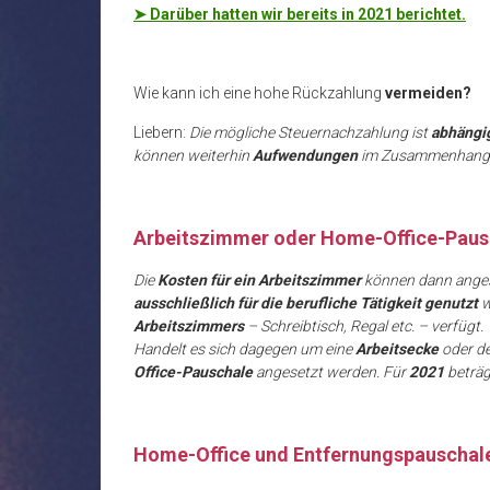
➤ Darüber hatten wir bereits in 2021 berichtet.
Wie kann ich eine hohe Rückzahlung
vermeiden?
Liebern:
Die mögliche Steuernachzahlung ist
abhängig
können weiterhin
Aufwendungen
im Zusammenhang m
Arbeitszimmer oder Home-Office-Paus
Die
Kosten für ein Arbeitszimmer
können dann anges
ausschließlich für die berufliche Tätigkeit genutzt
w
Arbeitszimmers
– Schreibtisch, Regal etc. – verfügt.
Handelt es sich dagegen um eine
Arbeitsecke
oder d
Office-Pauschale
angesetzt werden. Für
2021
beträg
Home-Office und Entfernungspauschal