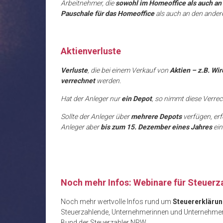
Arbeitnehmer, die
sowohl im Homeoffice als auch an d
Pauschale für das Homeoffice
als auch an den ander
Aktienverluste
Verluste
, die bei einem Verkauf von
Aktien – z.B. Wi
verrechnet
werden.
Hat der Anleger nur
ein Depot
, so nimmt diese Verre
Sollte der Anleger über
mehrere Depots
verfügen, erf
Anleger aber
bis zum 15. Dezember eines Jahres
ei
Noch mehr Infos: Webinare für Steuerz
Noch mehr wertvolle Infos rund um
Steuererkläru
Steuerzahlende, Unternehmerinnen und Unternehmer
Bund der Steuerzahler NRW.