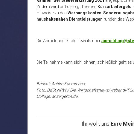
Rahmen der Steuererklärung 2021
angesprochen.
Zudem wird auf die o.g. Themen
Kurzarbeitergeld
u
Hinweise zu den
Werbungskosten
,
Sonderausgab
haushaltsnahen Dienstleistungen
runden das Webi
Die Anmeldung erfolgt jeweils über
anmeldung@steu
Die Teilnahme kann sich lohnen, schließlich geht e
Bericht: Achim Kaemmerer
Foto: BdSt NRW / Die-Wirtschaftsnews/webandi/Pix
Collage: anzeiger24.de
Ihr wollt uns
Eure Mei