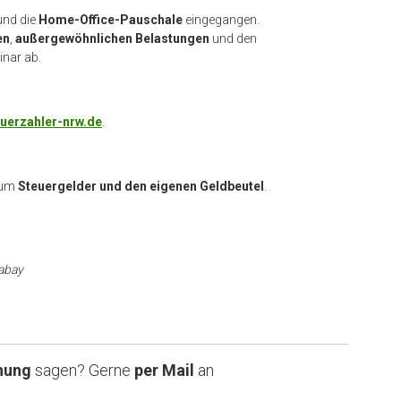
nd die
Home-Office-Pauschale
eingegangen.
en
,
außergewöhnlichen Belastungen
und den
nar ab.
erzahler-nrw.de
.
s um
Steuergelder und den eigenen Geldbeutel
.
abay
nung
sagen? Gerne
per Mail
an