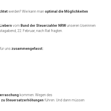
chtet
werden? Wie kann man
optimal die Möglichkeiten
Liebern
vom
Bund der Steuerzahler NRW
unseren Userinnen
tagabend, 22. Februar, nach Rat fragten.
 für uns
zusammengefasst:
erraschung
kommen. Wegen des
d zu Steuersatzerhöhungen
führen. Und dann müssen