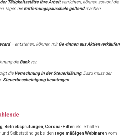
er Tätigkeitsstätte ihre Arbeit
verrichten, können sowohl die
en Tagen die
Entfernungspauschale geltend
machen.
recard
– entstehen, können mit
Gewinnen aus Aktienverkäufen
chnung die
Bank
vor.
olgt die
Verrechnung in der Steuerklärung
. Dazu muss der
ne
Steuerbescheinigung beantragen
.
ahlende
ng
,
Betriebsprüfungen
,
Corona-Hilfen
etc. erhalten
 und Selbstständige bei den
regelmäßigen Webinaren
vom