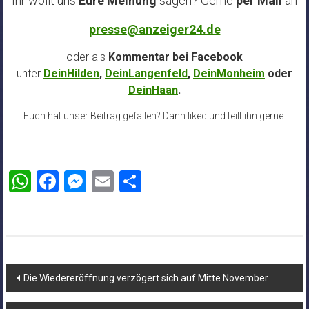
Ihr wollt uns
Eure Meinung
sagen? Gerne
per Mail
an
presse@anzeiger24.de
oder als
Kommentar bei
Facebook
unter
DeinHilden
,
DeinLangenfeld
,
DeinMonheim
oder
DeinHaan
.
Euch hat unser Beitrag gefallen? Dann liked und teilt ihn gerne.
WhatsApp
Facebook
Messenger
Email
Teilen
Beitragsnavigation
Die Wiedereröffnung verzögert sich auf Mitte November