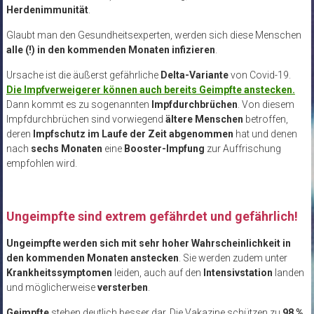
Herdenimmunität
.
Glaubt man den Gesundheitsexperten, werden sich diese Menschen
alle (!) in den kommenden Monaten infizieren
.
Ursache ist die äußerst gefährliche
Delta-Variante
von Covid-19.
Die Impfverweigerer können auch bereits Geimpfte anstecken.
Dann kommt es zu sogenannten
Impfdurchbrüchen
. Von diesem
Impfdurchbrüchen sind vorwiegend
ältere Menschen
betroffen,
deren
Impfschutz im Laufe der Zeit abgenommen
hat und denen
nach
sechs Monaten
eine
Booster-Impfung
zur Auffrischung
empfohlen wird.
Ungeimpfte sind extrem gefährdet und gefährlich!
Ungeimpfte werden sich mit sehr hoher Wahrscheinlichkeit in
den kommenden Monaten anstecken
. Sie werden zudem unter
Krankheitssymptomen
leiden, auch auf den
Intensivstation
landen
und möglicherweise
versterben
.
Geimpfte
stehen deutlich besser dar. Die Vakazine schützen zu
98 %