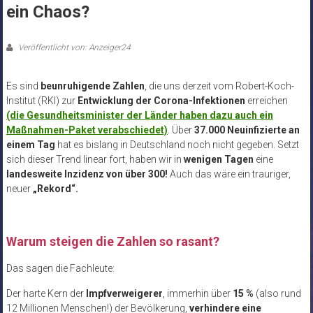
ein Chaos?
Veröffentlicht von: Anzeiger24
Es sind
beunruhigende Zahlen
, die uns derzeit vom Robert-Koch-
Institut (RKI) zur
Entwicklung der Corona-Infektionen
erreichen
(die Gesundheitsminister der Länder haben dazu auch ein
Maßnahmen-Paket verabschiedet)
. Über
37.000 Neuinfizierte an
einem Tag
hat es bislang in Deutschland noch nicht gegeben. Setzt
sich dieser Trend linear fort, haben wir in
wenigen Tagen
eine
landesweite Inzidenz von über 300!
Auch das wäre ein trauriger,
neuer
„Rekord“.
Warum steigen die Zahlen so rasant?
Das sagen die Fachleute:
Der harte Kern der
Impfverweigerer
, immerhin über
15 %
(also rund
12 Millionen Menschen!) der Bevölkerung,
verhindere eine