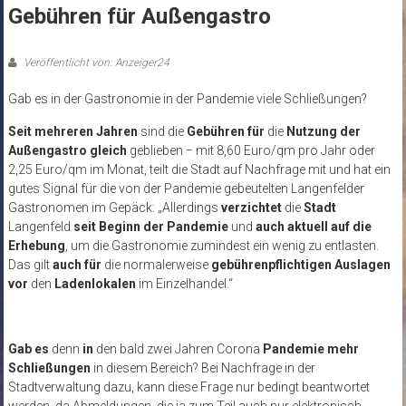
Gebühren für Außengastro
Veröffentlicht von: Anzeiger24
Gab es in der Gastronomie in der Pandemie viele Schließungen?
Seit mehreren Jahren
sind die
Gebühren für
die
Nutzung der
Außengastro gleich
geblieben − mit 8,60 Euro/qm pro Jahr oder
2,25 Euro/qm im Monat, teilt die Stadt auf Nachfrage mit und hat ein
gutes Signal für die von der Pandemie gebeutelten Langenfelder
Gastronomen im Gepäck: „Allerdings
verzichtet
die
Stadt
Langenfeld
seit Beginn der Pandemie
und
auch aktuell auf die
Erhebung
, um die Gastronomie zumindest ein wenig zu entlasten.
Das gilt
auch für
die normalerweise
gebührenpflichtigen Auslagen
vor
den
Ladenlokalen
im Einzelhandel.“
Gab es
denn
in
den bald zwei Jahren Corona
Pandemie mehr
Schließungen
in diesem Bereich? Bei Nachfrage in der
Stadtverwaltung dazu, kann diese Frage nur bedingt beantwortet
werden, da Abmeldungen, die ja zum Teil auch nur elektronisch