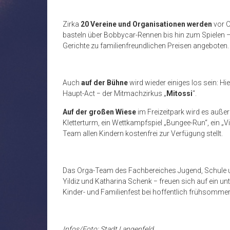
Zirka
20 Vereine und Organisationen
werden
vor O
basteln über Bobbycar-Rennen bis hin zum Spielen
Gerichte zu familienfreundlichen Preisen angeboten
Auch
auf der
Bühne
wird wieder einiges los sein: H
Haupt-Act − der Mitmachzirkus „
Mitoss
i
“.
Auf der großen Wiese
im Freizeitpark wird es auße
Kletterturm, ein Wettkampfspiel „Bungee-Run“, ein „V
Team allen Kindern kostenfrei zur Verfügung stellt.
Das Orga-Team des Fachbereiches Jugend, Schule u
Yildiz und Katharina Schenk − freuen sich auf ein u
Kinder- und Familienfest bei hoffentlich frühsommer
Infos/Foto: Stadt Langenfeld,