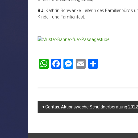
BU:
Kathrin Schwanke, Leiterin des Familienbüros un
Kinder- und Familienfest.
WhatsApp
Facebook
Messenger
Email
Teilen
Beitragsnavigation
Caritas: Aktionswoche Schuldnerberatung 2022