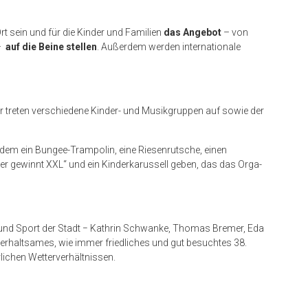
rt sein und für die Kinder und Familien
das Angebot
– von
 –
auf die Beine stellen
. Außerdem werden internationale
.
ier treten verschiedene Kinder- und Musikgruppen auf sowie der
rdem ein Bungee-Trampolin, eine Riesenrutsche, einen
ier gewinnt XXL“ und ein Kinderkarussell geben, das das Orga-
nd Sport der Stadt − Kathrin Schwanke, Thomas Bremer, Eda
nterhaltsames, wie immer friedliches und gut besuchtes 38.
lichen Wetterverhältnissen.