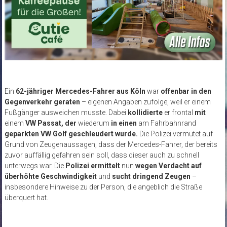
Ein
62-jähriger Mercedes-Fahrer aus Köln
war
offenbar in den
Gegenverkehr geraten
– eigenen Angaben zufolge, weil er einem
Fußgänger ausweichen musste. Dabei
kollidierte
er frontal
mit
einem
VW Passat, der
wiederum
in einen
am Fahrbahnrand
geparkten VW Golf geschleudert wurde.
Die Polizei vermutet auf
Grund von Zeugenaussagen, dass der Mercedes-Fahrer, der bereits
zuvor auffällig gefahren sein soll, dass dieser auch zu schnell
unterwegs war. Die
Polizei ermittelt
nun
wegen
Verdacht auf
überhöhte Geschwindigkeit
und
sucht dringend
Zeugen
–
insbesondere Hinweise zu der Person, die angeblich die Straße
überquert hat.