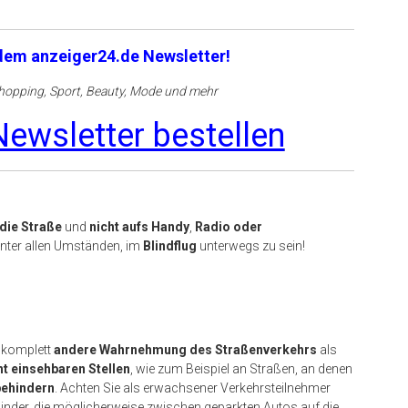
 dem anzeiger24.de Newsletter!
opping, Sport, Beauty, Mode und mehr
ewsletter bestellen
die Straße
und
nicht aufs Handy
,
Radio oder
 unter allen Umständen, im
Blindflug
unterwegs zu sein!
 komplett
andere Wahrnehmung des Straßenverkehrs
als
t einsehbaren Stellen
, wie zum Beispiel an Straßen, an denen
behindern
. Achten Sie als erwachsener Verkehrsteilnehmer
Kinder, die möglicherweise zwischen geparkten Autos auf die