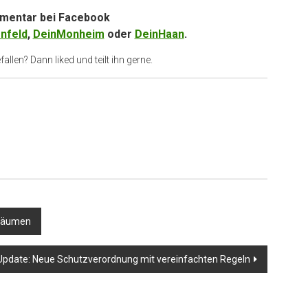
entar bei
Facebook
nfeld
,
DeinMonheim
oder
DeinHaan
.
allen? Dann liked und teilt ihn gerne.
nräumen
Update: Neue Schutzverordnung mit vereinfachten Regeln