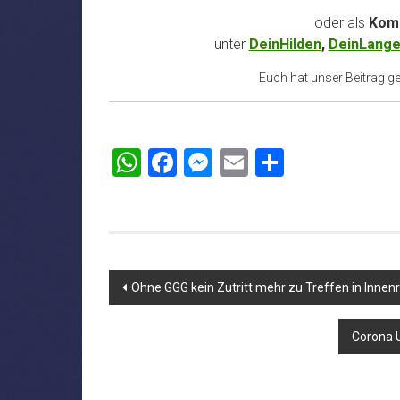
oder als
Komm
unter
DeinHilden
,
DeinLange
Euch hat unser Beitrag gef
WhatsApp
Facebook
Messenger
Email
Teilen
Beitragsnavigation
Ohne GGG kein Zutritt mehr zu Treffen in Inne
Corona 