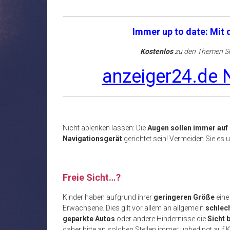
Immer up to date: Mit
Kostenlos
zu den Themen Sh
anzeiger24.de N
Nicht ablenken lassen: Die
Augen sollen immer auf 
Navigationsgerät
gerichtet sein! Vermeiden Sie es
Freie Sicht…?
Kinder haben aufgrund ihrer
geringeren Größe
eine
Erwachsene. Dies gilt vor allem an allgemein
schlech
geparkte Autos
oder andere Hindernisse die
Sicht 
daher bitte an solchen Stellen immer unbedingt auf 