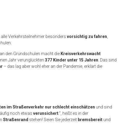
n alle Verkehrsteilnehmer besonders
vorsichtig zu fahren
,
hulen.
an den Grundschulen macht die
Kreisverkehrswacht
enen Jahr verunglückten
377 Kinder unter 15 Jahren
. Das sind
hr
– das lag aber wohl eher an der Pandemie, erklärt die
en im Straßenverkehr nur schlecht einschätzen
und sind
häufig noch etwas
verunsichert
.“, heißt es in der
am
Straßenrand
stehen! Seien Sie jederzeit
bremsbereit
und