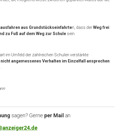
ausfahren aus Grundstückseinfahrte
n, dass der
Weg frei
nd zu Fuß auf dem Weg zur Schule
sein.
rt im Umfeld der zahlreichen Schulen verstärkte
,
nicht angemessenes Verhalten im Einzelfall ansprechen
n
.
ann
nung
sagen? Gerne
per Mail
an
@anzeiger24.de