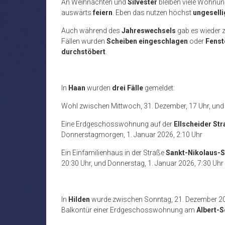
An Weihnachten und
Silvester
bleiben viele Wohnu
auswärts
feiern
. Eben das nutzen höchst
ungeselli
Auch während des
Jahreswechsels
gab es wieder 
Fällen wurden
Scheiben eingeschlagen
oder
Fenst
durchstöbert
.
In
Haan
wurden
drei Fälle
gemeldet:
Wohl zwischen Mittwoch, 31. Dezember, 17 Uhr, und 
Eine Erdgeschosswohnung auf der
Ellscheider St
Donnerstagmorgen, 1. Januar 2026, 2:10 Uhr
Ein Einfamilienhaus in der Straße
Sankt-Nikolaus-Si
20:30 Uhr, und Donnerstag, 1. Januar 2026, 7:30 Uhr
In
Hilden
wurde zwischen Sonntag, 21. Dezember 2025
Balkontür einer Erdgeschosswohnung am
Albert-