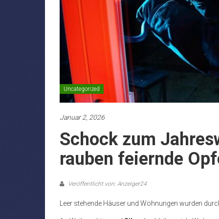
Uncategorized
Januar 2, 2026
Schock zum Jahresw
rauben feiernde Opf
Veröffentlicht von: Anzeiger24
Leer stehende Häuser und Wohnungen wurden durch