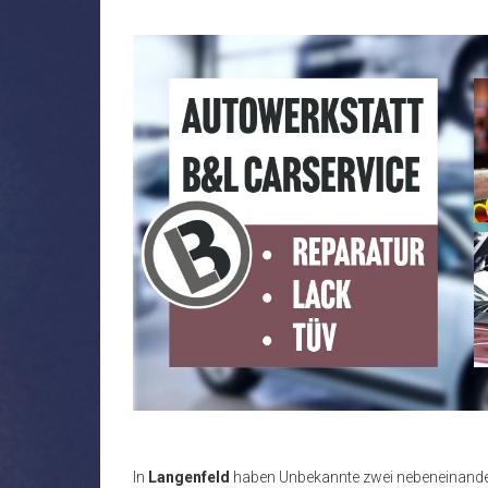
In
Langenfeld
haben Unbekannte zwei nebeneinande