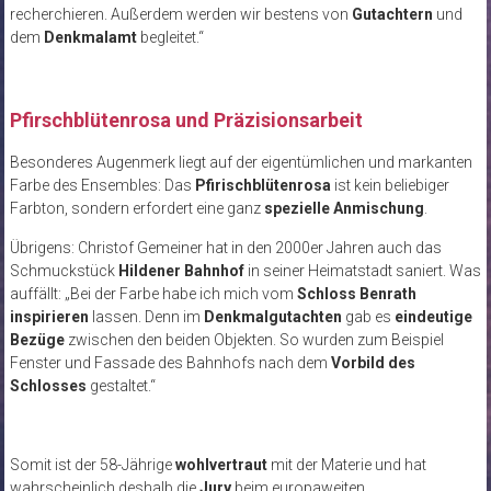
recherchieren. Außerdem werden wir bestens von
Gutachtern
und
dem
Denkmalamt
begleitet.“
Pfirschblütenrosa und Präzisionsarbeit
Besonderes Augenmerk liegt auf der eigentümlichen und markanten
Farbe des Ensembles: Das
Pfirischblütenrosa
ist kein beliebiger
Farbton, sondern erfordert eine ganz
spezielle Anmischung
.
Übrigens: Christof Gemeiner hat in den 2000er Jahren auch das
Schmuckstück
Hildener Bahnhof
in seiner Heimatstadt saniert. Was
auffällt: „Bei der Farbe habe ich mich vom
Schloss Benrath
inspirieren
lassen. Denn im
Denkmalgutachten
gab es
eindeutige
Bezüge
zwischen den beiden Objekten. So wurden zum Beispiel
Fenster und Fassade des Bahnhofs nach dem
Vorbild des
Schlosses
gestaltet.“
Somit ist der 58-Jährige
wohlvertraut
mit der Materie und hat
wahrscheinlich deshalb die
Jury
beim europaweiten