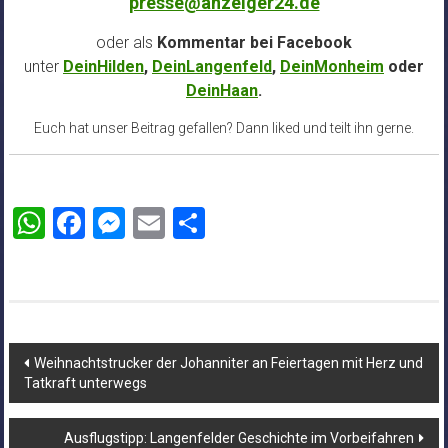
presse@anzeiger24.de
oder als
Kommentar bei
Facebook
unter
DeinHilden
,
DeinLangenfeld
,
DeinMonheim
oder
DeinHaan
.
Euch hat unser Beitrag gefallen? Dann liked und teilt ihn gerne.
WhatsApp
Facebook
Messenger
Email
Teilen
Beitragsnavigation
Weihnachtstrucker der Johanniter an Feiertagen mit Herz und
Tatkraft unterwegs
Ausflugstipp: Langenfelder Geschichte im Vorbeifahren