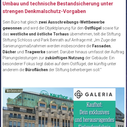
Umbau und technische Bestandsicherung unter
strengen Denkmalschutz-Vorgaben
Sein Büro hat gleich
zwei Ausschreibungs-Wettbewerbe
gewonnen
und wird die Objektplanung für den
Ostflügel
sowie für
das
westliche und östliche Torhaus
übernehmen, teilt die Stiftung
Stiftung Schloss und Park Benrath auf Anfrage mit: „Im Zuge der
Sanierungsmaßnahmen werden insbesondere die
Fassaden
,
Dächer
und
Tragwerke
saniert. Darüber hinaus umfasst der Auftrag
Planungsleistungen zur
zukünftigen Nutzung
der Gebäude. Ein
besonderer Fokus liegt dabei auf dem Ostflügel, der künftig unter
anderem die
Büroflächen
der Stiftung beherbergen soll.“