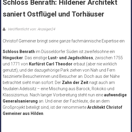
Schloss Benrath: Hildener Architekt
saniert Ostflügel und Torhäuser
Veröffentlicht von: Anzeiger24
Christof Gemeiner bringt seine ganze fachmännische Expertise ein
Schloss Benrath
im Düsseldorfer Süden ist zweifelsohne ein
Hingucker
. Das einstige
Lust- und Jagdschloss
, zwischen 1755
und 1771 von
Kurfürst Carl Theodor
erbaut (aber nie wirklich
genutzt), und der dazugehörige Park ziehen von Nah und Fern
faszinierte Besucherinnen und Besucher an. Doch aus der Nähe
betrachtet sieht man sofort: Der
Zahn der Zeit
nagt auch am
feudalen Adelssitz – eine Mischung aus Barock, Rokoko und
Klassizismus. Nach langer Vorbereitung steht nun eine
aufwendige
Generalsanierung
an. Und einer der Fachleute, die an dem
Großprojekt beteiligt sind, ist der renommierte
Architekt Christof
Gemeiner aus Hilden
.