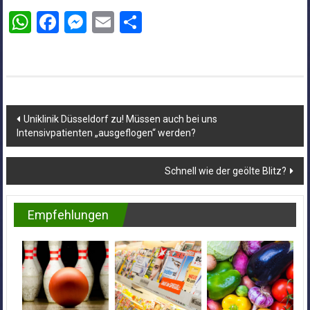
WhatsApp
Facebook
Messenger
Email
Teilen
Beitragsnavigation
Uniklinik Düsseldorf zu! Müssen auch bei uns
Intensivpatienten „ausgeflogen“ werden?
Schnell wie der geölte Blitz?
Empfehlungen