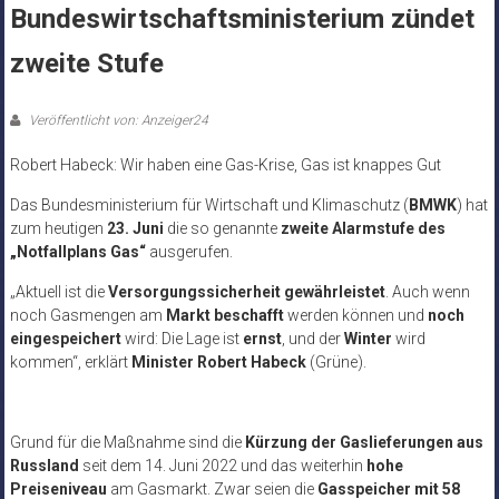
Bundeswirtschaftsministerium zündet
zweite Stufe
Veröffentlicht von: Anzeiger24
Robert Habeck: Wir haben eine Gas-Krise, Gas ist knappes Gut
Das Bundesministerium für Wirtschaft und Klimaschutz (
BMWK
) hat
zum heutigen
23. Juni
die so genannte
zweite Alarmstufe des
„Notfallplans Gas“
ausgerufen.
„Aktuell ist die
Versorgungssicherheit gewährleistet
. Auch wenn
noch Gasmengen am
Markt beschafft
werden können und
noch
eingespeichert
wird: Die Lage ist
ernst
, und der
Winter
wird
kommen“, erklärt
Minister Robert Habeck
(Grüne).
Grund für die Maßnahme sind die
Kürzung der Gaslieferungen aus
Russland
seit dem 14. Juni 2022 und das weiterhin
hohe
Preiseniveau
am Gasmarkt. Zwar seien die
Gasspeicher mit 58