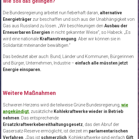
Wie soll das gelingen?
Die Bundesregierung arbeitet nun fieberhaft daran,
alternative
Energieträger
zur beschaffen und sich aus der Unabhängigkeit von
Gas aus Russland zu lösen. „Wir beschleunigen den
Ausbau der
Erneuerbaren Energien
in nicht gekannter Weise“, so Habeck. „Es
wird eine nationale
Kraftanstrengung
. Aber wir können sie in
Solidarität miteinander bewältigen.“
Das bedeutet aber auch: Bund, Länder und Kommunen, Bürgerinnen
und Bürger, Unternehmen, Industrie –
einfach alle müssten jetzt
Energie einsparen.
Weitere Maßnahmen
Schweren Herzens wird die teilweise Grüne Bundesregierung,
wie
angekündigt
, zusätzliche
Kohlekraftwerke wieder in Betrieb
nehmen
. Das entsprechende
Ersatzkraftwerkebereithaltungsgesetz
, das den Abruf der
Gasersatz-Reserve ermöglicht, ist derzeit im
parlamentarischen
Verfahren
. „Das ist
schmerzlich
, Kohlekraftwerke sind einfach
Gift