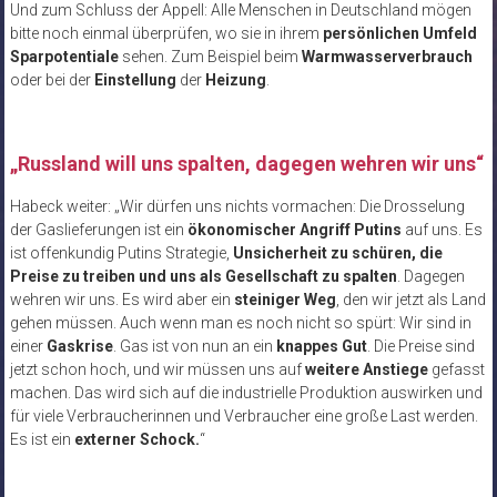
Und zum Schluss der Appell: Alle Menschen in Deutschland mögen
bitte noch einmal überprüfen, wo sie in ihrem
persönlichen Umfeld
Sparpotentiale
sehen. Zum Beispiel beim
Warmwasserverbrauch
oder bei der
Einstellung
der
Heizung
.
„Russland will uns spalten, dagegen wehren wir uns“
Habeck weiter: „Wir dürfen uns nichts vormachen: Die Drosselung
der Gaslieferungen ist ein
ökonomischer Angriff Putins
auf uns. Es
ist offenkundig Putins Strategie,
Unsicherheit zu schüren, die
Preise zu treiben und uns als Gesellschaft zu spalten
. Dagegen
wehren wir uns. Es wird aber ein
steiniger Weg
, den wir jetzt als Land
gehen müssen. Auch wenn man es noch nicht so spürt: Wir sind in
einer
Gaskrise
. Gas ist von nun an ein
knappes Gut
. Die Preise sind
jetzt schon hoch, und wir müssen uns auf
weitere Anstiege
gefasst
machen. Das wird sich auf die industrielle Produktion auswirken und
für viele Verbraucherinnen und Verbraucher eine große Last werden.
Es ist ein
externer Schock.
“