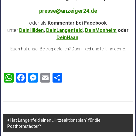
presse@anzeiger24.de
oder als
Kommentar bei
Facebook
unter
DeinHilden
,
DeinLangenfeld
,
DeinMonheim
oder
DeinHaan
.
Euch hat unser Beitrag gefallen? Dann liked und teilt ihn gerne.
WhatsApp
Facebook
Messenger
Email
Teilen
Beitragsnavigation
Hat Langenfeld einen „Hitzeaktionsplan“ für die
Posthornstädter?