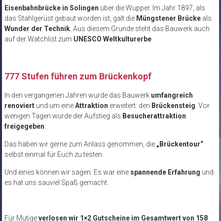
Eisenbahnbrücke in Solingen
über die Wupper. Im Jahr 1897, als
das Stahlgerüst gebaut worden ist, galt die
Müngstener Brücke
als
Wunder der Technik
. Aus diesem Grunde steht das Bauwerk auch
auf der Watchlist zum
UNESCO Weltkulturerbe
.
777 Stufen führen zum Brückenkopf
In den vergangenen Jahren wurde das Bauwerk
umfangreich
renoviert
und um eine
Attraktion
erweitert: den
Brückensteig
. Vor
wenigen Tagen wurde der Aufstieg als
Besucherattraktion
freigegeben
.
Das haben wir gerne zum Anlass genommen, die
„Brückentour“
selbst einmal für Euch zu testen.
Und eines können wir sagen: Es war eine
spannende Erfahrung
und
es hat uns sauviel Spaß gemacht.
Für Mutige
verlosen wir 1×2 Gutscheine im Gesamtwert von 158