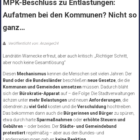
MPK-Beschluss zu Entlastungen:
Aufatmen bei den Kommunen? Nicht so
ganz…
Veröffentlicht von: Anzeiger24
Landrätin Warnecke erfreut, aber auch kritisch: „Richtiger Schritt,
aber noch keine Gesamtlösung“
Diesen
Mechanismus
kennen die Menschen seit vielen Jahren: Der
Bund oder die Bundesländer
beschließen
neue Gesetze
, die die
Kommunen und Gemeinden umsetzen
müssen. Dadurch bläht
sich der
Bürokratie-Apparat
auf – die Folge: Die Stadtverwaltungen
ächzen unter
mehr Belastungen
und neuen
Anforderungen
, die
obendrein zu
viel Geld
kosten und die
Verschuldung
hochtreiben.
Das bekommen dann auch die
Bürgerinnen und Bürger
zu spüren,
etwa durch harte
Sparmaßnahmen
oder
erhöhte Steuern und
Gebühren
– oder beides. Der
Städte- und Gemeindebund
protestiert
regelmäßig – aber aus den Bundes- und
Landesregierungen gab es
keine Reaktion
.