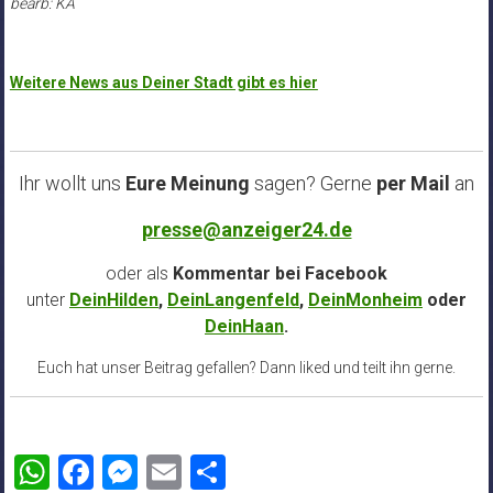
bearb: KA
Weitere News aus Deiner Stadt gibt es hier
Ihr wollt uns
Eure Meinung
sagen? Gerne
per Mail
an
presse@anzeiger24.de
oder als
Kommentar bei
Facebook
unter
DeinHilden
,
DeinLangenfeld
,
DeinMonheim
oder
DeinHaan
.
Euch hat unser Beitrag gefallen? Dann liked und teilt ihn gerne.
WhatsApp
Facebook
Messenger
Email
Teilen