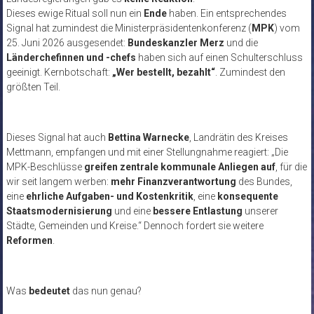
Dieses ewige Ritual soll nun ein
Ende
haben. Ein entsprechendes
Signal hat zumindest die Ministerpräsidentenkonferenz (
MPK
) vom
25. Juni 2026 ausgesendet:
Bundeskanzler Merz
und die
Länderchefinnen und -chefs
haben sich auf einen Schulterschluss
geeinigt. Kernbotschaft:
„Wer bestellt, bezahlt“
. Zumindest den
größten Teil.
Dieses Signal hat auch
Bettina Warnecke
, Landrätin des Kreises
Mettmann, empfangen und mit einer Stellungnahme reagiert: „Die
MPK-Beschlüsse
greifen zentrale kommunale Anliegen auf
, für die
wir seit langem werben:
mehr Finanzverantwortung
des Bundes,
eine
ehrliche Aufgaben- und Kostenkritik
, eine
konsequente
Staatsmodernisierung
und eine
bessere Entlastung
unserer
Städte, Gemeinden und Kreise.“ Dennoch fordert sie weitere
Reformen
.
Was
bedeutet
das nun genau?