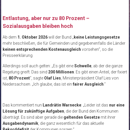
Entlastung, aber nur zu 80 Prozent –
Sozialausgaben bleiben hoch
Ab dem
1. Oktober 2026
will der Bund „
keine Leistungsgesetze
mehr beschließen, die für Gemeinden und gegebenenfalls die Länder
keinen entsprechenden Kostenausgleich
vorsehen“, so die
Presseerklärung.
Allerdings soll auch gelten: „Es gibt eine
Schwelle
, ab der die ganze
Regelung greift. Das sind
200 Millionen
. Es gibt einen Anteil, der fixiert
ist,
80 Prozent
“, sagte
Olaf Lies
, Ministerpräsident Olaf Lies von
Niedersachsen. „Ich glaube, das ist ein
fairer Ausgleich
.“
Das kommentiert nun
Landrätin Warnecke
: „Leider ist das
nur eine
Lösung für zukünftige Aufgaben
, die der Bund den Kommunen
überträgt. Es sind aber gerade die
geltenden Gesetze
mit ihrer
Ausgabendynamik
, die ganz wesentlich für das aktuelle
Rekorddefizit
der Kommunen sorgen.“