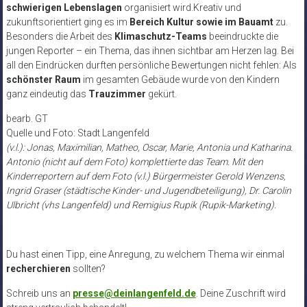
schwierigen Lebenslagen
organisiert wird.Kreativ und
zukunftsorientiert ging es im
Bereich Kultur sowie im Bauamt
zu.
Besonders die Arbeit des
Klimaschutz-Teams
beeindruckte die
jungen Reporter – ein Thema, das ihnen sichtbar am Herzen lag. Bei
all den Eindrücken durften persönliche Bewertungen nicht fehlen: Als
schönster Raum
im gesamten Gebäude wurde von den Kindern
ganz eindeutig das
Trauzimmer
gekürt.
bearb. GT
Quelle und Foto: Stadt Langenfeld
(v.l.): Jonas, Maximilian, Matheo, Oscar, Marie, Antonia und Katharina.
Antonio (nicht auf dem Foto) komplettierte das Team. Mit den
Kinderreportern auf dem Foto (v.l.) Bürgermeister Gerold Wenzens,
Ingrid Graser (städtische Kinder- und Jugendbeteiligung), Dr. Carolin
Ulbricht (vhs Langenfeld) und Remigius Rupik (Rupik-Marketing).
Du hast einen Tipp, eine Anregung, zu welchem Thema wir einmal
recherchieren
sollten?
Schreib uns an
presse@deinlangenfeld.de
. Deine Zuschrift wird