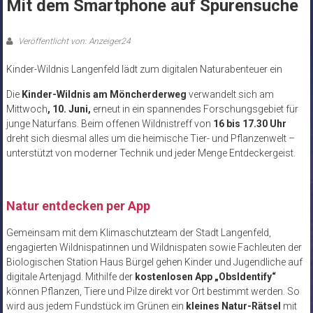
Mit dem Smartphone auf Spurensuche
Veröffentlicht von: Anzeiger24
Kinder-Wildnis Langenfeld lädt zum digitalen Naturabenteuer ein
Die
Kinder-Wildnis am Möncherderweg
verwandelt sich am
Mittwoch
, 10. Juni,
erneut in ein spannendes Forschungsgebiet für
junge Naturfans. Beim offenen Wildnistreff von
16 bis 17.30 Uhr
dreht sich diesmal alles um die heimische Tier- und Pflanzenwelt –
unterstützt von moderner Technik und jeder Menge Entdeckergeist.
Natur entdecken per App
Gemeinsam mit dem Klimaschutzteam der Stadt Langenfeld,
engagierten Wildnispatinnen und Wildnispaten sowie Fachleuten der
Biologischen Station Haus Bürgel gehen Kinder und Jugendliche auf
digitale Artenjagd. Mithilfe der
kostenlosen App „ObsIdentify“
können Pflanzen, Tiere und Pilze direkt vor Ort bestimmt werden. So
wird aus jedem Fundstück im Grünen ein
kleines Natur-Rätsel
mit