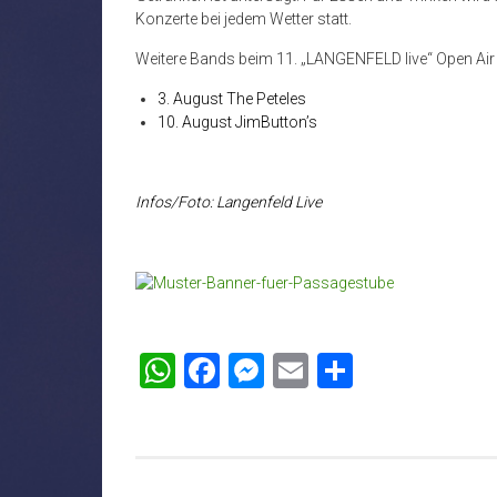
Konzerte bei jedem Wetter statt.
Weitere Bands beim 11. „LANGENFELD live“ Open Air 
3. August The Peteles
10. August JimButton’s
Infos/Foto: Langenfeld Live
WhatsApp
Facebook
Messenger
Email
Teilen