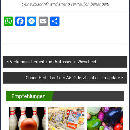
Deine Zuschrift wird streng vertraulich behandelt!
WhatsApp
Facebook
Messenger
Email
Teilen
Beitragsnavigation
Verkehrssicherheit zum Anfassen in Wiescheid
Chaos-Herbst auf der A59? Jetzt gibt es ein Update
Empfehlungen