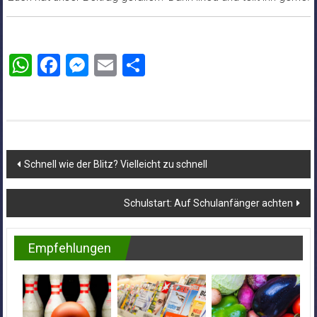
WhatsApp
Facebook
Messenger
Email
Teilen
Beitragsnavigation
Schnell wie der Blitz? Vielleicht zu schnell
Schulstart: Auf Schulanfänger achten
Empfehlungen