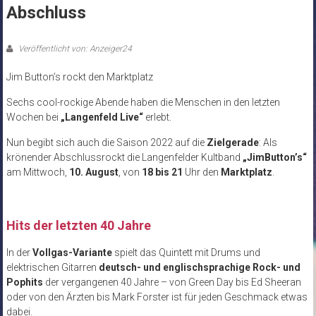
Abschluss
Veröffentlicht von: Anzeiger24
Jim Button’s rockt den Marktplatz
Sechs cool-rockige Abende haben die Menschen in den letzten
Wochen bei
„Langenfeld Live“
erlebt.
Nun begibt sich auch die Saison 2022 auf die
Zielgerade
: Als
krönender Abschlussrockt die Langenfelder Kultband
„JimButton’s“
am Mittwoch,
10. August
, von
18 bis 21
Uhr den
Marktplatz
.
Hits der letzten 40 Jahre
In der
Vollgas-Variante
spielt das Quintett mit Drums und
elektrischen Gitarren
deutsch- und englischsprachige Rock- und
Pophits
der vergangenen 40 Jahre – von Green Day bis Ed Sheeran
oder von den Ärzten bis Mark Forster ist für jeden Geschmack etwas
dabei.