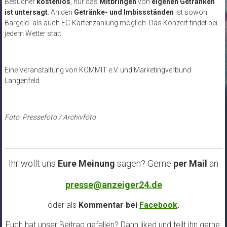
Besucher
kostenlos
, nur das
Mitbringen
von
eigenen Getränken
ist untersagt
. An den
Getränke- und Imbissständen
ist sowohl
Bargeld- als auch EC-Kartenzahlung möglich. Das Konzert findet bei
jedem Wetter statt.
Eine Veranstaltung von KOMMIT e.V. und Marketingverbund
Langenfeld.
Foto: Pressefoto / Archivfoto
Ihr wollt uns
Eure Meinung
sagen? Gerne
per Mail
an
presse@anzeiger24.de
oder als
Kommentar bei
Facebook
.
Euch hat unser Beitrag gefallen? Dann liked und teilt ihn gerne.