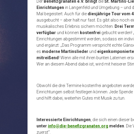
Der
Benefizgranaten e.V. bringt
die
St. Martins-Li
Einrichtungen
in Langenfeld und Umgebung – und das
Mal begeistert. Auch für die
diesjährige Tour vom 4
ausgebucht – aber halt nur fast. Es gibt also noch ei
musikalisches Erlebnis sichern möchten.
Drei Ter
verfügbar
und können
kostenfrei
gebucht werden!
Einrichtungen abgestimmt werden, sodass ein individ
und ergänzt: „Das Programm verspricht echte Gä
es
moderne Martinslieder
und
eigenkomponierte
mitreißend
! Wenn alle mit ihren bunten Laternen ers
Wer an diesem Abend dabei ist, wird mit heiserer St
Obwohl die drei Termine kostenfrei angeboten werden
Einrichtungen selbst festlegen können. Jede Spende f
und hilft dabei, weiterhin Gutes mit Musik zu tun.
Interessierte Einrichtungen
, die sich einen diese
unter
info@die-benefizgranaten.org
melden
. Die
zuerst“.