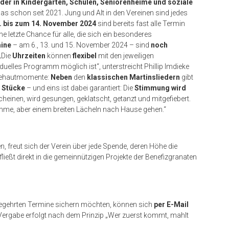
eder in Kindergärten, Schulen, Seniorenheime und soziale
 schon seit 2021. Jung und Alt in den Vereinen sind jedes
. bis zum 14. November 2024
sind bereits fast alle Termin
ne letzte Chance für alle, die sich ein besonderes
mine
– am 6., 13. und 15. November 2024 – sind
noch
„
Die
Uhrzeiten
können
flexibel
mit den jeweiligen
uelles Programm möglich ist“, unterstreicht Phillip Imdieke
nsehautmomente:
Neben
den
klassischen Martinsliedern
gibt
 Stücke
– und eins ist dabei garantiert: Die
Stimmung wird
cheinen, wird gesungen, geklatscht, getanzt und mitgefiebert.
imme, aber einem breiten Lächeln nach Hause gehen.“
, freut sich der Verein über jede Spende, deren Höhe die
ließt direkt in die gemeinnützigen Projekte der Benefizgranaten
r begehrten Termine sichern möchten, können sich
per E-Mail
 Vergabe erfolgt nach dem Prinzip „Wer zuerst kommt, mahlt