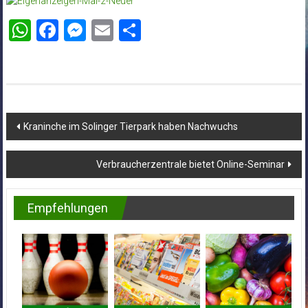
WhatsApp
Facebook
Messenger
Email
Teilen
Beitragsnavigation
Kraninche im Solinger Tierpark haben Nachwuchs
Verbraucherzentrale bietet Online-Seminar
Empfehlungen