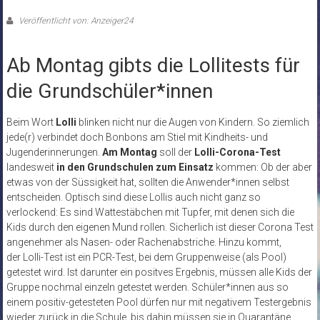
Veröffentlicht von: Anzeiger24
Ab Montag gibts die Lollitests für
die Grundschüler*innen
Beim Wort
Lolli
blinken nicht nur die Augen von Kindern. So ziemlich
jede(r) verbindet doch Bonbons am Stiel mit Kindheits- und
Jugenderinnerungen.
Am Montag
soll der
Lolli-Corona-Test
landesweit
in den Grundschulen zum Einsatz
kommen: Ob der aber
etwas von der Süssigkeit hat, sollten die Anwender*innen selbst
entscheiden. Optisch sind diese Lollis auch nicht ganz so
verlockend: Es sind Wattestäbchen mit Tupfer, mit denen sich die
Kids durch den eigenen Mund rollen. Sicherlich ist dieser Corona Test
angenehmer als Nasen- oder Rachenabstriche. Hinzu kommt,
der Lolli-Test ist ein PCR-Test, bei dem Gruppenweise (als Pool)
getestet wird. Ist darunter ein positves Ergebnis, müssen alle Kids der
Gruppe nochmal einzeln getestet werden. Schüler*innen aus so
einem positiv-getesteten Pool dürfen nur mit negativem Testergebnis
wieder zurück in die Schule, bis dahin müssen sie in Quarantäne.