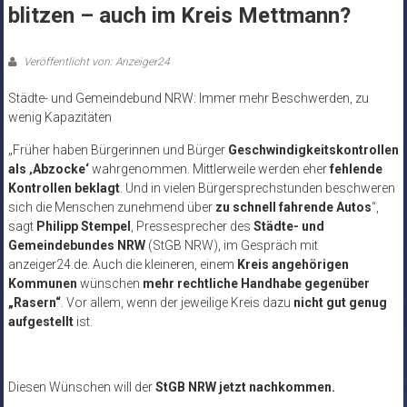
blitzen – auch im Kreis Mettmann?
Veröffentlicht von: Anzeiger24
Städte- und Gemeindebund NRW: Immer mehr Beschwerden, zu
wenig Kapazitäten
„Früher haben Bürgerinnen und Bürger
Geschwindigkeitskontrollen
als ‚Abzocke‘
wahrgenommen. Mittlerweile werden eher
fehlende
Kontrollen beklagt
. Und in vielen Bürgersprechstunden beschweren
sich die Menschen zunehmend über
zu schnell fahrende Autos
“,
sagt
Philipp Stempel
, Pressesprecher des
Städte- und
Gemeindebundes NRW
(StGB NRW), im Gespräch mit
anzeiger24.de. Auch die kleineren, einem
Kreis angehörigen
Kommunen
wünschen
mehr rechtliche Handhabe gegenüber
„Rasern“
. Vor allem, wenn der jeweilige Kreis dazu
nicht gut genug
aufgestellt
ist.
Diesen Wünschen will der
StGB NRW jetzt nachkommen.