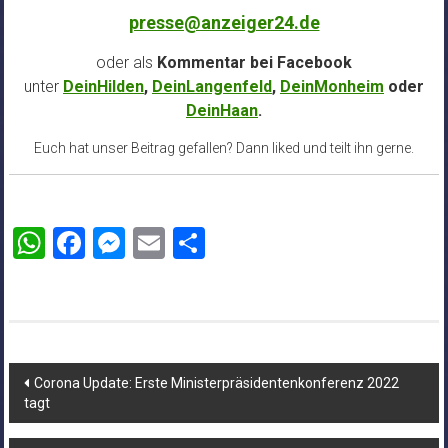
presse@anzeiger24.de
oder als
Kommentar bei
Facebook
unter
DeinHilden
,
DeinLangenfeld
,
DeinMonheim
oder
DeinHaan
.
Euch hat unser Beitrag gefallen? Dann liked und teilt ihn gerne.
WhatsApp
Facebook
Messenger
Email
Teilen
Beitragsnavigation
Corona Update: Erste Ministerpräsidentenkonferenz 2022
tagt