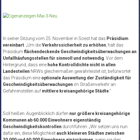
In seiner Sitzung vom 25. November in Soest hat das
Präsidium
vereinbart
: „Um die
Verkehrssicherheit zu erhöhen
, hält das
Präsidium
flächendeckende Geschwindigkeitsüberwachungen an
Unfallhäufungsstellen für sinnvoll und notwendig
. Vor dem
Hintergrund, dass eine
hohe Kontrolldichte
nicht in allen
Landesteilen
NRWs gleichermaßen gewährleistet ist, befürwortet
das Präsidium eine
optionale Ausweitung der Zuständigkeit für
Geschwindigkeitsüberwachungen
im Straßenverkehr an
Gefahrenstellen auf
mittlere kreisangehörige Städte
.“
Soll heißen: Augenblicklich dürfen
nur größere kreisangehörige
Kommunen ab 60.000 Einwohnern eigenständig
Geschwindigkeitskontrollen
durchführen. „Wir setzen uns nun
dafür ein, diese Möglichkeit
auch kleineren Städten zwischen
20.000 und 60.000 Einwohnern einzuräumen
, wenn sie dies