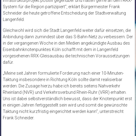
Infrastrukturprojekt positiv gegenüber und hätten gerne an dem RRX-
System für die Region partizipiert“, erklärt Bürgermeister Frank
Schneider die heute getroffene Entscheidung der Stadtverwaltung
Langenfeld.
Gleichwohl wird sich die Stadt Langenfeld weiter dafür einsetzen, die
Anbindung dann zumindest über das S-Bahn-Netz zu verbessern. Der
in der vergangenen Woche in den Medien angekündigte Ausbau des
Eisenbahnknotenpunktes Köln schafft mit dem in Langenfeld
vorgesehenen RRX-Gleisausbau die technischen Voraussetzungen
dafür.
„Meine seit Jahren formulierte Forderung nach einer 10-Minuten-
Taktung insbesondere in Richtung Köln sollte damit realisierbar
werden. Die Zusage hierzu habe ich bereits seitens Nahverkehr
Rheinland (NVR) und Verkehrsverbund Rhein-Ruhr (VRR) erhalten.
Uns ist dabei selbstverständlich bewusst, dass der Knotenpunkt erst
in einigen Jahren fertiggestellt sein wird und somit die gewünschte
Taktung nicht kurzfristig eingerichtet werden kann“, unterstreicht
Frank Schneider.