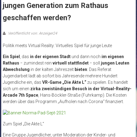
jungen Generation zum Rathaus
geschaffen werden?
Veröffentlicht von: Anzeiger24
Politik meets Virtual Reality: Virtuelles Spiel für junge Leute
Ein Spiel
, das
in der eigenen Stadt
und dann noch
im eigenen
Rathaus
− zumindest rein
virtuell stattfindet
− soll
jungen Leuten
Abwechslung
in der kalten Jahreszeit
bieten
: Das Referat
Jugendarbeit lädt ab sofort bis Jahresende mehrere Hundert
Jugendliche ein, das
VR-Game „Die Akte L“
zu spielen. Es handelt
sich um einen
zirka zweistündigen Besuch in der Virtual-Reality-
Arcade 7th Space
, Hans-Böckler-Straße (Fuhrkamp). Die Kosten
werden über das Programm „Aufholen nach Corona“ finanziert.
Zum Spiel „Die Akte L“
Eine Gruppe Jugendlicher, unter Moderation der Kinder- und