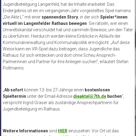
Jugendbeteiligung Langenfeld, hat die Inhalte erarbeitet. Das
Endergebnis ist ein im vergangenen Jahr vorgestelltes Spiel namens
„Die Akte L“ mit einer
spannenden Story
, in der sich
Spieler*innen
virtuell im Langenfelder Rathaus bewegen
. Sie rätseln, wer einen
Umweltskandal verschuldet hat und sammeln Beweise, um den Täter
zu überführen. Hierdurch werden kleine Einblicke in Abläufe der
Kommunalverwaltung und Kommunalpolitik ermöglicht. „Auf diese
Weise kann ein VR-Spiel dazu beitragen, dass Jugendliche das
Rathaus für sich entdecken und dort ohne Scheu Ansprech-
Partnerinnen und Partner für ihre Anliegen suchen“, erläutert Stefan
Pollmanns.
„
Ab sofort
können 13- bis 27-Jährige einen
kostenlosen
Spieltermin
unter der Email-Adresse
dieaktel@7th.de
buchen
“,
verspricht Ingrid Graser als zuständige Ansprechpartnerin für
Jugendbeteiligung im Rathaus.
Weitere Informationen
sind
HIER
einzusehen. Vor Ort ist das