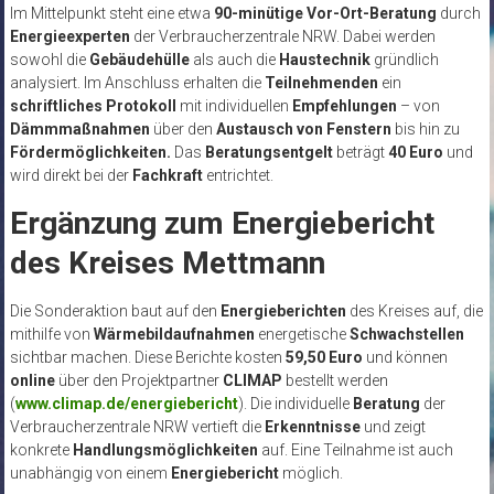
Im Mittelpunkt steht eine etwa
90-minütige Vor-Ort-Beratung
durch
Energieexperten
der Verbraucherzentrale NRW. Dabei werden
sowohl die
Gebäudehülle
als auch die
Haustechnik
gründlich
analysiert. Im Anschluss erhalten die
Teilnehmenden
ein
schriftliches Protokoll
mit individuellen
Empfehlungen
– von
Dämmmaßnahmen
über den
Austausch von Fenstern
bis hin zu
Fördermöglichkeiten.
Das
Beratungsentgelt
beträgt
40 Euro
und
wird direkt bei der
Fachkraft
entrichtet.
Ergänzung zum Energiebericht
des Kreises Mettmann
Die Sonderaktion baut auf den
Energieberichten
des Kreises auf, die
mithilfe von
Wärmebildaufnahmen
energetische
Schwachstellen
sichtbar machen. Diese Berichte kosten
59,50 Euro
und können
online
über den Projektpartner
CLIMAP
bestellt werden
(
www.climap.de/energiebericht
). Die individuelle
Beratung
der
Verbraucherzentrale NRW vertieft die
Erkenntnisse
und zeigt
konkrete
Handlungsmöglichkeiten
auf. Eine Teilnahme ist auch
unabhängig von einem
Energiebericht
möglich.