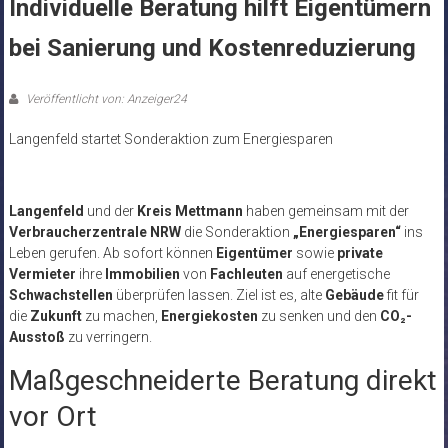
Individuelle Beratung hilft Eigentümern
bei Sanierung und Kostenreduzierung
Veröffentlicht von: Anzeiger24
Langenfeld startet Sonderaktion zum Energiesparen
Langenfeld
und der
Kreis Mettmann
haben gemeinsam mit der
Verbraucherzentrale NRW
die Sonderaktion
„Energiesparen“
ins
Leben gerufen. Ab sofort können
Eigentümer
sowie
private
Vermieter
ihre
Immobilien
von
Fachleuten
auf energetische
Schwachstellen
überprüfen lassen. Ziel ist es, alte
Gebäude
fit für
die
Zukunft
zu machen,
Energiekosten
zu senken und den
CO₂-
Ausstoß
zu verringern.
Maßgeschneiderte Beratung direkt
vor Ort