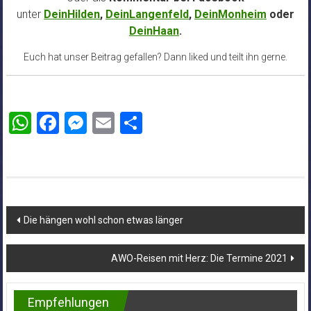
unter
DeinHilden
,
DeinLangenfeld
,
DeinMonheim
oder
DeinHaan
.
Euch hat unser Beitrag gefallen? Dann liked und teilt ihn gerne.
WhatsApp
Facebook
Messenger
Email
Teilen
Beitragsnavigation
Die hängen wohl schon etwas länger
AWO-Reisen mit Herz: Die Termine 2021
Empfehlungen