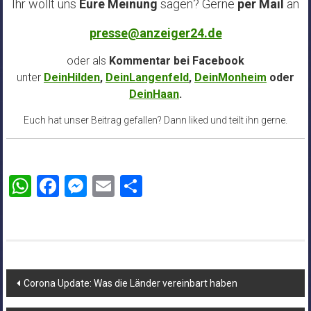
Ihr wollt uns
Eure Meinung
sagen? Gerne
per Mail
an
presse@anzeiger24.de
oder als
Kommentar bei
Facebook
unter
DeinHilden
,
DeinLangenfeld
,
DeinMonheim
oder
DeinHaan
.
Euch hat unser Beitrag gefallen? Dann liked und teilt ihn gerne.
WhatsApp
Facebook
Messenger
Email
Teilen
Beitragsnavigation
Corona Update: Was die Länder vereinbart haben