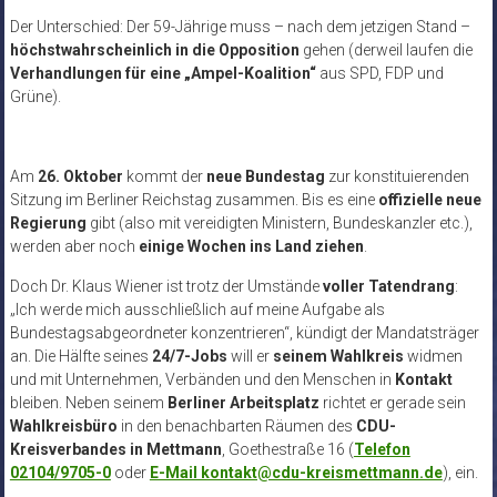
Der Unterschied: Der 59-Jährige muss – nach dem jetzigen Stand –
höchstwahrscheinlich in die Opposition
gehen (derweil laufen die
Verhandlungen für eine „Ampel-Koalition“
aus SPD, FDP und
Grüne).
Am
26. Oktober
kommt der
neue Bundestag
zur konstituierenden
Sitzung im Berliner Reichstag zusammen. Bis es eine
offizielle neue
Regierung
gibt (also mit vereidigten Ministern, Bundeskanzler etc.),
werden aber noch
einige Wochen ins Land ziehen
.
Doch Dr. Klaus Wiener ist trotz der Umstände
voller Tatendrang
:
„Ich werde mich ausschließlich auf meine Aufgabe als
Bundestagsabgeordneter konzentrieren“, kündigt der Mandatsträger
an. Die Hälfte seines
24/7-Jobs
will er
seinem Wahlkreis
widmen
und mit Unternehmen, Verbänden und den Menschen in
Kontakt
bleiben. Neben seinem
Berliner Arbeitsplatz
richtet er gerade sein
Wahlkreisbüro
in den benachbarten Räumen des
CDU-
Kreisverbandes in Mettmann
, Goethestraße 16 (
Telefon
02104/9705-0
oder
E-Mail kontakt@cdu-kreismettmann.de
), ein.