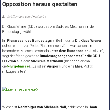
Opposition heraus gestalten
Veröffentlicht von: Anzeiger24
Dr. Klaus Wiener (CDU) wurde vom Südkreis Mettmann in den
Bundestag gewählt
Im
Plenarsaal des Bundestags
in Berlin durfte
Dr. Klaus Wiener
schon einmal zur Probe Platz nehmen. „Das war schon ein
besonderer Moment, erstmals
unter dem Bundesadler
zu sitzen“,
sagt der frisch gewählte
Bundestagsabgeordnete für die CDU-
Fraktion
aus dem
Südkreis Mettmann
(hier noch einmal
die
➤
Ergebnisse
). „Es ist ein
Ansporn
und eine
Ehre
, Politik
mitzugestalten.“
Wiener ist
Nachfolger von Michaela Noll
, beide leben in
Haan
.