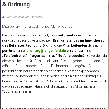
& Ordnung
Veröffentlicht von: Anzeiger24
Mitarbeiter*innen aktuell nur per Mail erreichbar
Die Stadtverwaltung informiert, dass
aufgrund
eines
hohen
, nicht
nur coronabedingt verursachten,
Krankenstand
es
im Innendienst
des Referates Recht und Ordnung
die
Mitarbeitenden
derzeit
nur
per Email
unter
ordnung@langenfeld.de
erreichbar
sind.
„
Telefonische Anfragen
sollten
auf Notfälle beschränkt
werden, da
die verbliebenden Kräfte nicht alle Anrufe entgegennehmen können“,
erläutert Pressesprecher Stefan Pollmanns und ergänzt: „Von
persönlichen Vorsprachen sollte ebenfalls Abstand genommen
werden. Bei besonderer Dringlichkeit sind die Kollegen Montag bis
Freitag, in der Zeit von 9 bis 12 Uhr, vor Ort ansprechbar.“ Derzeit wird
davon ausgegangen, dass sich die Situation ab Mitte nächster
Woche normalisiert.
Die Stadt erklärt, dass es bei der Sachbearbeitung zu Verzögerungen