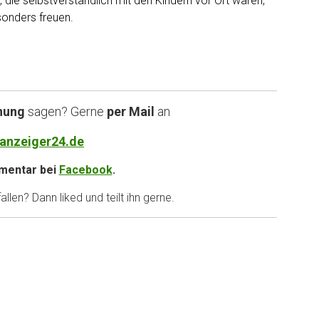
, die selbstverständlich mit den Kindern vor Ort waren,
sonders freuen.
nung
sagen? Gerne
per Mail
an
anzeiger24.de
entar bei
Facebook
.
llen? Dann liked und teilt ihn gerne.