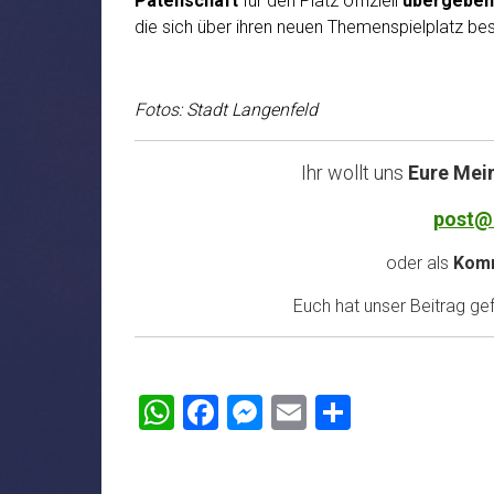
Patenschaft
für den Platz offiziell
übergeben
die sich über ihren neuen Themenspielplatz be
Fotos: Stadt Langenfeld
Ihr wollt uns
Eure Mei
post@
oder als
Komm
Euch hat unser Beitrag gefa
WhatsApp
Facebook
Messenger
Email
Teilen