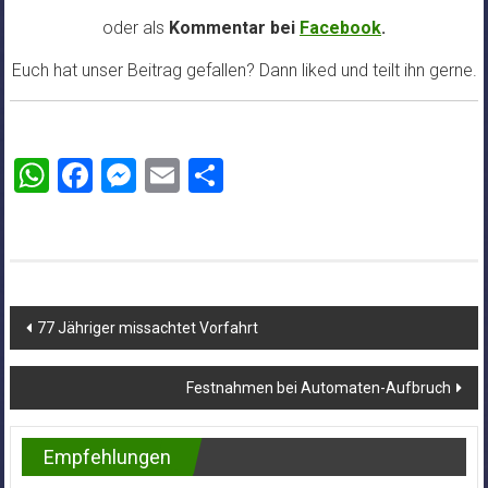
oder als
Kommentar bei
Facebook
.
Euch hat unser Beitrag gefallen? Dann liked und teilt ihn gerne.
WhatsApp
Facebook
Messenger
Email
Teilen
Beitragsnavigation
77 Jähriger missachtet Vorfahrt
Festnahmen bei Automaten-Aufbruch
Empfehlungen