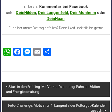
oder als
Kommentar bei
Facebook
unter
DeinHilden
,
DeinLangenfeld
,
DeinMonheim
oder
DeinHaan
.
Euch hat unser Beitrag gefallen? Dann liked und teilt ihn gerne.
WhatsApp
Facebook
Messenger
Email
Teilen
Beitragsnavigation
Start in den Frühling: Mit Verkaufssonntag, Fahrrad-Aktion
und Energieberatung
Foto-Challenge: Motive für 1. Langenfelder Kulturgut-Kalender
gesucht