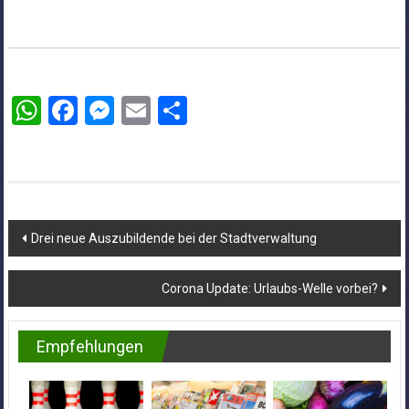
WhatsApp
Facebook
Messenger
Email
Teilen
Beitragsnavigation
Drei neue Auszubildende bei der Stadtverwaltung
Corona Update: Urlaubs-Welle vorbei?
Empfehlungen