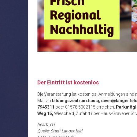
Der Eintritt ist kostenlos
Die Veranstaltung ist kostenlos, Anmeldungen sind ni
Mail an
bildungszentrum.hausgraven@langenfel
7945311
oder 01578 5002115 erreichen.
Parkmögli
Weg 15,
Wiescheid, Zufahrt über Haus-Gravener Str
bearb. GT
Quelle: Stadt Langenfeld