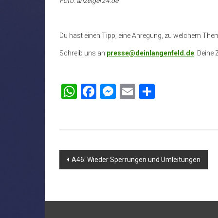
Foto: anzeiger24.de
Du hast einen Tipp, eine Anregung, zu welchem The
Schreib uns an
presse@deinlangenfeld.de
. Deine 
WhatsApp
Facebook
Messenger
Email
Teilen
Beitragsnavigation
A46: Wieder Sperrungen und Umleitungen