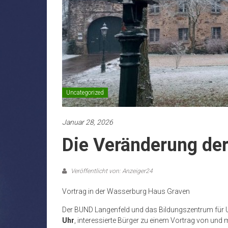
Uncategorized
Januar 28, 2026
Die Veränderung der
Veröffentlicht von: Anzeiger24
Vortrag in der Wasserburg Haus Graven
Der BUND Langenfeld und das Bildungszentrum für
Uhr
, interessierte Bürger zu einem Vortrag von und 