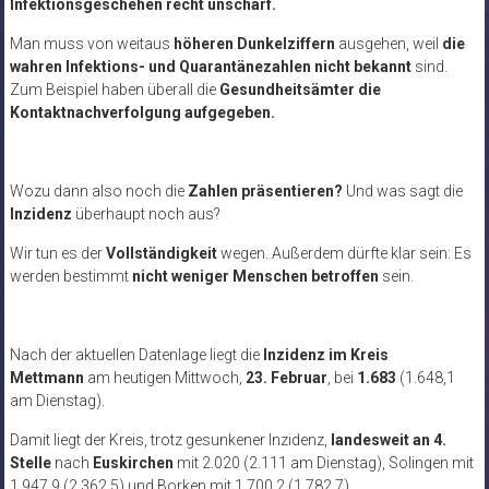
Infektionsgeschehen recht unscharf.
Man muss von weitaus
höheren Dunkelziffern
ausgehen, weil
die
wahren Infektions- und Quarantänezahlen nicht bekannt
sind.
Zum Beispiel haben überall die
Gesundheitsämter die
Kontaktnachverfolgung aufgegeben.
Wozu dann also noch die
Zahlen präsentieren?
Und was sagt die
Inzidenz
überhaupt noch aus?
Wir tun es der
Vollständigkeit
wegen. Außerdem dürfte klar sein: Es
werden bestimmt
nicht weniger Menschen betroffen
sein.
Nach der aktuellen Datenlage liegt die
Inzidenz im Kreis
Mettmann
am heutigen Mittwoch,
23. Februar
, bei
1.683
(1.648,1
am Dienstag).
Damit liegt der Kreis, trotz gesunkener Inzidenz,
landesweit an 4.
Stelle
nach
Euskirchen
mit 2.020 (2.111 am Dienstag), Solingen mit
1.947,9 (2.362,5) und Borken mit 1.700,2 (1.782,7).