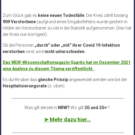
Zum Glück gab es
keine neuen Todesfälle
. Der Kreis zählt bislang
909 Verstorbene
(aufgrund eines Eingabefehlers wurde gestern in
Hilden ein Verstorbener zu viel in die Statistik aufgenommen. Dies hat
der Kreis nun korrigiert).
Ob die Personen
„durch“ oder „mit“ ihrer Covid 19-Infektion
verstorben
sind, wird
nicht unterschieden.
Das WDR-Wissenschaftsmagazin Quarks hat im Dezember 2021
eine Analyse zu diesem Thema veröffentlicht
.
Es dürfte aber das
gleiche Prinzip
angewendet werden wie bei der
Hospitalisierungsrate
(s. oben).
______________________________________________________________
Was gilt derzeit in
NRW?
Wo gilt
2G und 2G+
?
➤ Mehr dazu hier…
______________________________________________________________