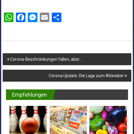
WhatsApp
Facebook
Messenger
Email
Teilen
Beitragsnavigation
Corona-Beschränkungen fallen, aber…
Corona Update: Die Lage zum Altweiber
Empfehlungen