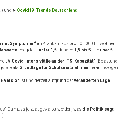
I) und
➤
Covid19-Trends Deutschland
n mit Symptomen“
im Krankenhaus pro 100.000 Einwohner
lenwerte
festgelegt:
unter 1,5
, danach
1,5 bis 5
und
über 5
.
nd
„% Covid-Intensivfälle an der ITS-Kapazität“
(Belastung
gsrate als
Grundlage für Schutzmaßnahmen
heran gezogen
re Version
ist und derzeit aufgrund der
veränderten Lage
as? Da muss jetzt abgewartet werden, was
die Politik sagt
…).