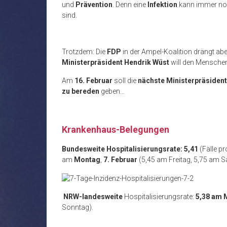
und
Prävention
. Denn eine
Infektion
kann immer n
sind.
Trotzdem: Die
FDP
in der Ampel-Koalition drängt abe
Ministerpräsident Hendrik Wüst
will den Mensche
Am
16. Februar
soll die
nächste Ministerpräsiden
zu bereden
geben…
Krankenhaus-Belegungen
Bundesweite Hospitalisierungsrate: 5,41
(Fälle p
am
Montag
,
7. Februar
(5,45 am Freitag, 5,75 am 
NRW-landesweite
Hospitalisierungsrate:
5,38 am
Sonntag).