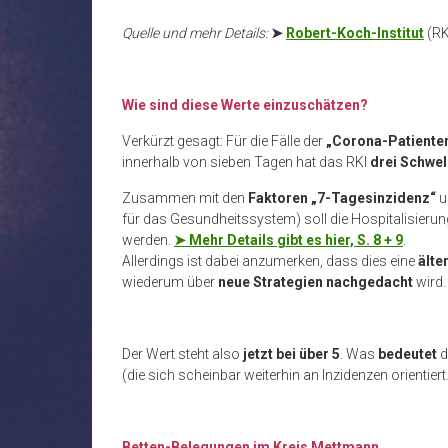
Quelle und mehr Details:
➤
Robert-Koch-Institut
(RK
Wie sind diese Werte einzuschätzen?
Verkürzt gesagt: Für die Fälle der
„Corona-Patiente
innerhalb von sieben Tagen hat das RKI
drei Schwel
Zusammen mit den
Faktoren „7-Tagesinzidenz“
u
für das Gesundheitssystem) soll die Hospitalisierun
werden.
➤ Mehr Details gibt es hier, S. 8 + 9
.
Allerdings ist dabei anzumerken, dass dies eine
älte
wiederum über
neue Strategien nachgedacht
wird.
Der Wert steht also
jetzt bei über 5
. Was
bedeutet
d
(die sich scheinbar weiterhin an Inzidenzen orientiert
Betten-Belegungen im Kreis Mettmann