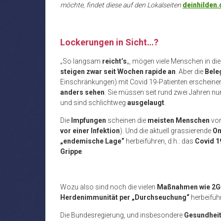
möchte, findet diese auf den Lokalseiten
deinhilden.
Lockerungen in Sicht…?
„So langsam
reicht’s
„, mögen viele Menschen in di
steigen zwar seit Wochen rapide an
. Aber die
Bele
Einschränkungen) mit Covid 19-Patienten erschein
anders sehen
. Sie müssen seit rund zwei Jahren n
und sind schlichtweg
ausgelaugt
.
Die
Impfungen
scheinen die
meisten Menschen
vor
vor einer Infektion
). Und die aktuell grassierende
Om
„endemische Lage“
herbeiführen, d.h.: das
Covid 1
Grippe
.
Wozu also sind noch die vielen
Maßnahmen wie 2G
Herdenimmunität per „Durchseuchung“
herbeiführ
Die Bundesregierung, und insbesondere
Gesundheit