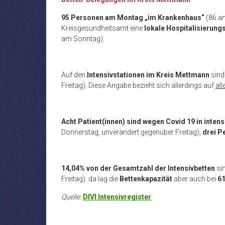
95 Personen am Montag „im Krankenhaus“
(86 a
Kreisgesundheitsamt eine
lokale Hospitalisierung
am Sonntag).
Auf den
Intensivstationen im Kreis Mettmann
sin
Freitag). Diese Angabe bezieht sich allerdings auf
all
Acht Patient(innen) sind
wegen Covid 19 in inten
Donnerstag, unverändert gegenüber Freitag),
drei P
14,04% von der Gesamtzahl der Intensivbetten
si
Freitag). da lag die
Bettenkapazität
aber auch bei
61
Quelle:
DIVI Intensivregister