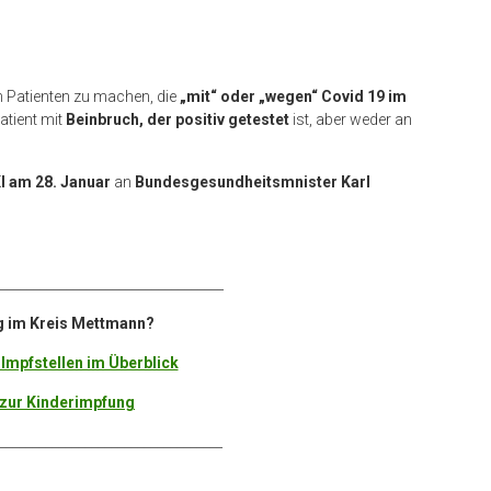
 Patienten zu machen, die
„mit“ oder „wegen“ Covid 19 im
atient mit
Beinbruch, der positiv getestet
ist, aber weder an
I am 28. Januar
an
Bundesgesundheitsmnister Karl
___________________________________
g im Kreis Mettmann?
 Impfstellen im Überblick
zur Kinderimpfung
__________________________________