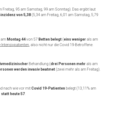
m Freitag, 95 am Samstag, 99 am Sonntag). Das ergibt laut
sinzidenz von 5,38
(5,34 am Freitag, 6,01 am Samstag, 5,79
d am
Montag 44
von 57
Betten
belegt
(
eins weniger
als am
e Intensivpatienten
, also nicht nur die Covid 19-Betroffene.
sivmedizinischer
Behandlung (
drei Personen mehr
als am
ersonen werden
invasiv beatmet
(zwei mehr als am Freitag).
nd nach wie vor mit
Covid 19-Patienten
belegt (13,11% am
 statt heute 57
.