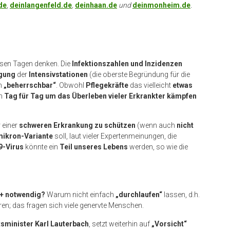
de
,
deinlangenfeld.de
,
deinhaan.de
und
deinmonheim.de
.
esen Tagen denken. Die
Infektionszahlen und Inzidenzen
gung
der
Intensivstationen
(die oberste Begründung für die
en
„beherrschbar“
. Obwohl
Pflegekräfte
das vielleicht
etwas
un
Tag für Tag um das Überleben vieler Erkrankter kämpfen
 einer
schweren Erkrankung zu schützen
(wenn auch
nicht
ikron-Variante
soll, laut vieler Expertenmeinungen, die
9-Virus
könnte ein
Teil unseres Lebens
werden, so wie die
+ notwendig?
Warum nicht einfach
„durchlaufen“
lassen, d.h.
en; das fragen sich viele genervte Menschen.
sminister Karl Lauterbach
, setzt weiterhin auf
„Vorsicht“