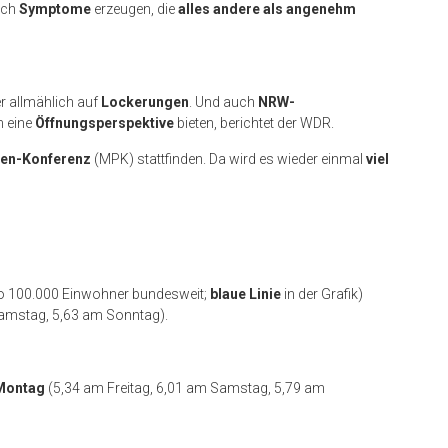
och
Symptome
erzeugen, die
alles andere als angenehm
r allmählich auf
Lockerungen
. Und auch
NRW-
n eine
Öffnungsperspektive
bieten, berichtet der WDR.
ten-Konferenz
(MPK) stattfinden. Da wird es wieder einmal
viel
ro 100.000 Einwohner bundesweit;
blaue Linie
in der Grafik)
Samstag, 5,63 am Sonntag).
 Montag
(5,34 am Freitag, 6,01 am Samstag, 5,79 am