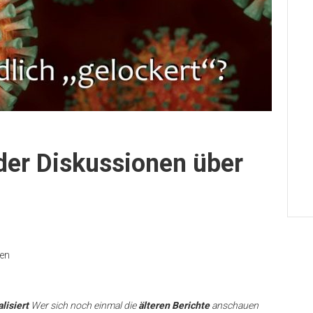
der Diskussionen über
nen
lisiert
Wer sich noch einmal die
älteren Berichte
anschauen