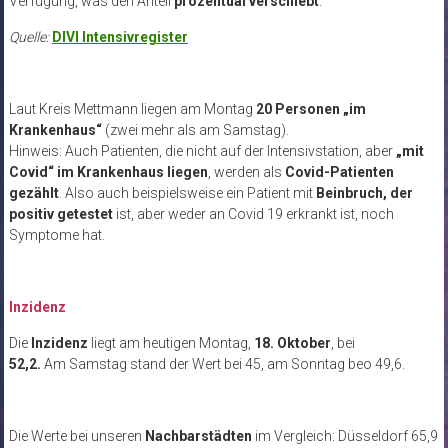
Verfügung, was den Anteil
prozentual verschiebt
.
Quelle:
DIVI Intensivregister
Laut Kreis Mettmann liegen am Montag
20 Personen „im
Krankenhaus“
(zwei mehr als am Samstag).
Hinweis: Auch Patienten, die nicht auf der Intensivstation, aber
„mit
Covid“ im Krankenhaus liegen
, werden als
Covid-Patienten
gezählt
. Also auch beispielsweise ein Patient mit
Beinbruch, der
positiv getestet
ist, aber weder an Covid 19 erkrankt ist, noch
Symptome hat.
Inzidenz
Die
Inzidenz
liegt am heutigen Montag,
18. Oktober
, bei
52,2.
Am Samstag stand der Wert bei 45, am Sonntag beo 49,6.
Die Werte bei unseren
Nachbarstädten
im Vergleich: Düsseldorf 65,9