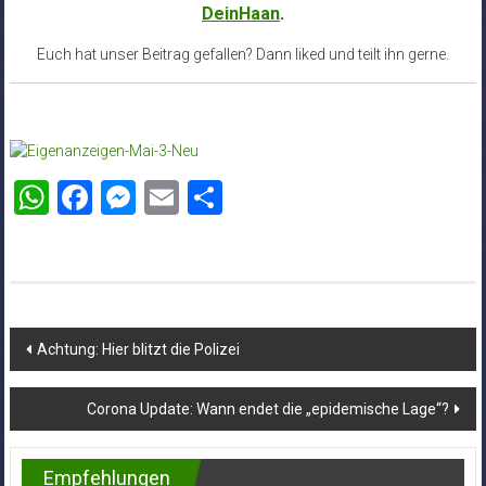
DeinHaan
.
Euch hat unser Beitrag gefallen? Dann liked und teilt ihn gerne.
WhatsApp
Facebook
Messenger
Email
Teilen
Beitragsnavigation
Achtung: Hier blitzt die Polizei
Corona Update: Wann endet die „epidemische Lage“?
Empfehlungen