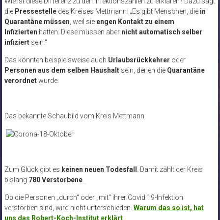
Wie ist diese Differenz zu den Infektionszahlen zu erklären? Dazu sagt
die
Pressestelle
des Kreises Mettmann: „Es gibt Menschen, die
in
Quarantäne müssen
, weil sie
engen Kontakt zu einem
Infizierten
hatten. Diese müssen aber
nicht automatisch selber
infiziert
sein.“
Das könnten beispielsweise auch
Urlaubsrückkehrer
oder
Personen aus dem selben Haushalt
sein, denen die
Quarantäne
verordnet
wurde.
Das bekannte Schaubild vom Kreis Mettmann:
Zum Glück gibt es
keinen neuen Todesfall
. Damit zählt der Kreis
bislang
780 Verstorbene
.
Ob die Personen „durch“ oder „mit“ ihrer Covid 19-Infektion
verstorben sind, wird nicht unterschieden.
Warum das so ist, hat
uns das Robert-Koch-Institut erklärt
.