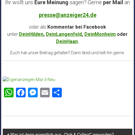
Ihr wollt uns
Eure Meinung
sagen? Gerne
per Mail
an
presse@anzeiger24.de
oder als
Kommentar bei
Facebook
unter
DeinHilden
,
DeinLangenfeld
,
DeinMonheim
oder
DeinHaan
.
Euch hat unser Beitrag gefallen? Dann liked und teilt ihn gerne.
WhatsApp
Facebook
Messenger
Email
Teilen
Beitragsnavigation
Was ist denn eigentlich aus „Click & Collect“ geworden?