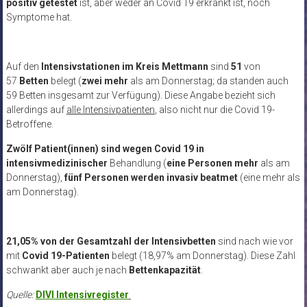
positiv getestet
ist, aber weder an Covid 19 erkrankt ist, noch
Symptome hat.
Auf den
Intensivstationen im Kreis Mettmann
sind
51
von
57
Betten
belegt (
zwei mehr
als am Donnerstag; da standen auch
59 Betten insgesamt zur Verfügung). Diese Angabe bezieht sich
allerdings auf
alle Intensivpatienten
, also nicht nur die Covid 19-
Betroffene.
Zwölf Patient(innen) sind
wegen Covid 19 in
intensivmedizinischer
Behandlung (
eine Personen mehr
als am
Donnerstag),
fünf Personen werden
invasiv beatmet
(eine mehr als
am Donnerstag).
21,05% von der Gesamtzahl der Intensivbetten
sind nach wie vor
mit
Covid 19-Patienten
belegt (18,97% am Donnerstag). Diese Zahl
schwankt aber auch je nach
Bettenkapazität
.
Quelle:
DIVI Intensivregister