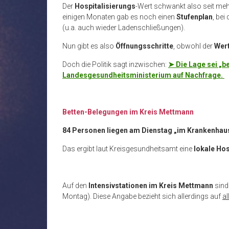
Der
Hospitalisierungs
-Wert schwankt also seit me
einigen Monaten gab es noch einen
Stufenplan
, bei
(u.a. auch wieder Ladenschließungen).
Nun gibt es also
Öffnungsschritte
, obwohl der
Wert
Doch die Politik sagt inzwischen:
➤ Die Lage sei „b
Landesgesundheitsministerium auf Nachfrage.
Betten-Belegungen im Kreis Mettmann
84 Personen liegen am Dienstag „im Krankenhau
Das ergibt laut Kreisgesundheitsamt eine
lokale Hos
Auf den
Intensivstationen im Kreis Mettmann
sin
Montag). Diese Angabe bezieht sich allerdings auf
al