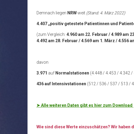
Demnach liegen
NRW
-weit
(Stand: 4. März 2022)
4.407 „positiv getestete Patientinnen und Patie
(zum Vergleich:
4.960 am 22. Februar / 4.989 am 23
4.492 am 28. Februar / 4.569 am 1. März / 4.556 a
davon
3.971
auf
Normalstationen
(4.448 / 4.453 / 4.342 / 
436 auf Intensivstationen
(512 / 536 / 537 / 513 / 4
➤
Alle weiteren Daten gibt es hier zum Download
Wie sind diese Werte einzuschätzen? Wir haben 