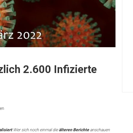
lich 2.600 Infizierte
nen
lisiert
Wer sich noch einmal die
älteren Berichte
anschauen