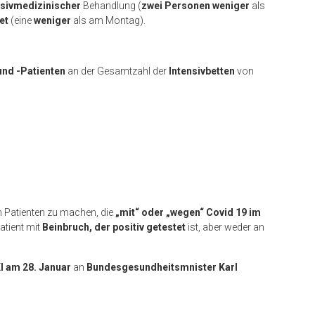
nsivmedizinischer
Behandlung (
zwei Personen weniger
als
met
(eine
weniger
als am Montag).
und -Patienten
an der Gesamtzahl der
Intensivbetten
von
 Patienten zu machen, die
„mit“ oder „wegen“ Covid 19 im
atient mit
Beinbruch, der positiv getestet
ist, aber weder an
I am 28. Januar
an
Bundesgesundheitsmnister Karl