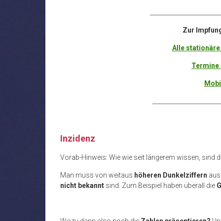
_______________________
Zur Impfun
Alle stationäre
Termine 
Mobi
_______________________
Inzidenz
Vorab-Hinweis: Wie wie seit längerem wissen, sind d
Man muss von weitaus
höheren Dunkelziffern
ausg
nicht bekannt
sind. Zum Beispiel haben überall die
G
Wozu dann also noch die
Zahlen präsentieren?
Un