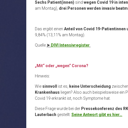
Sechs Patient(innen)
sind
wegen Covid 19 in inte
am Montag),
drei Personen werden
invasiv beat
Das ergibt einen
Anteil von Covid 19-Patientinnen 
9,84% (13,11% am Montag).
Quelle
➤
DIVI Intensivregister
„Mit“ oder „wegen“ Corona?
Hinweis:
Wie
sinnvoll
ist es,
keine Unterscheidung
zwischen
Krankenhaus
liegen? Also auch beispielsweise ein P
Covid 19 erkrankt ist, noch Symptome hat.
Diese Frage wurde bei der
Pressekonferenz des RK
Lauterbach
gestellt.
Seine Antwort gibt es hier…