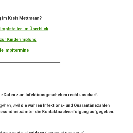
___________________________________
g im Kreis Mettmann?
 Impfstellen im Überblick
zur Kinderimpfung
le Impftermine
__________________________________
ie
Daten zum Infektionsgeschehen recht unscharf.
ehen, weil
die wahren Infektions- und Quarantänezahlen
esundheitsämter die Kontaktnachverfolgung aufgegeben.
d was sagt die
Inzidenz
überhaupt noch aus?