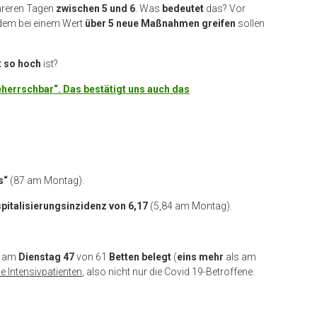
hreren Tagen
zwischen 5 und 6
. Was
bedeutet
das? Vor
 dem bei einem Wert
über 5 neue Maßnahmen greifen
sollen
 so hoch
ist?
eherrschbar“. Das bestätigt uns auch das
s“
(87 am Montag).
pitalisierungsinzidenz von 6,17
(5,84 am Montag).
d am
Dienstag 47
von 61
Betten
belegt
(
eins mehr
als am
le Intensivpatienten
, also nicht nur die Covid 19-Betroffene.