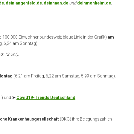
de
,
deinlangenfeld.de
,
deinhaan.de
und
deinmonheim.de
.
o 100.000 Einwohner bundesweit; blaue Linie in der Grafik)
am
ag, 6,24 am Sonntag).
d: 12 Uhr).
Montag
(6,21 am Freitag, 6,22 am Samstag, 5,99 am Sonntag).
I) und
➤
Covid19-Trends Deutschland
che Krankenhausgesellschaft
(DKG) ihre Belegungszahlen