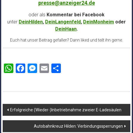
presse@anzeiger24.de
oder als
Kommentar bei
Facebook
unter
DeinHilden
,
DeinLangenfeld
,
DeinMonheim
oder
DeinHaan
.
Euch hat unser Beitrag gefallen? Dann liked und teilt ihn gerne.
WhatsApp
Facebook
Messenger
Email
Teilen
Beitragsnavigation
Erfolgreiche (Wieder-)Inbetriebnahme zweier E-Ladesäulen
Autobahnkreuz Hilden: Verbindungssperrungen