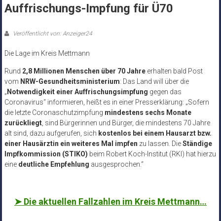
Auffrischungs-Impfung für Ü70
Veröffentlicht von: Anzeiger24
Die Lage im Kreis Mettmann
Rund
2,8 Millionen Menschen über 70 Jahre
erhalten bald Post
vom
NRW-Gesundheitsministerium
: Das Land will über die
„
Notwendigkeit einer Auffrischungsimpfung
gegen das
Coronavirus“ informieren, heißt es in einer Presserklärung: „Sofern
die letzte Coronaschutzimpfung
mindestens sechs Monate
zurückliegt
, sind Bürgerinnen und Bürger, die mindestens 70 Jahre
alt sind, dazu aufgerufen, sich
kostenlos bei einem Hausarzt bzw.
einer Hausärztin ein weiteres Mal impfen
zu lassen. Die
Ständige
Impfkommission (STIKO)
beim Robert Koch-Institut (RKI) hat hierzu
eine
deutliche Empfehlung
ausgesprochen.“
➤
Die aktuellen Fallzahlen im Kreis Mettmann…