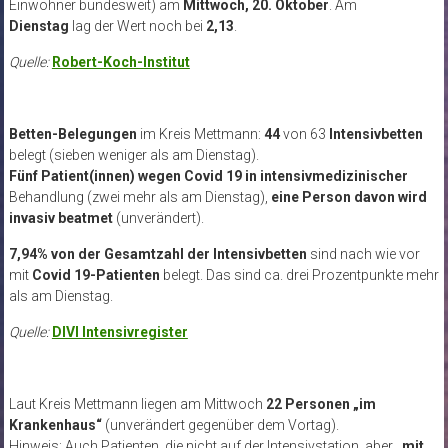
Einwohner bundesweit) am
Mittwoch, 20. Oktober
. Am
Dienstag
lag der Wert noch bei
2,13
.
Quelle:
Robert-Koch-Institut
Betten-Belegungen
im Kreis Mettmann:
44
von 63
Intensivbetten
belegt (sieben weniger als am Dienstag).
Fünf Patient(innen)
wegen Covid 19 in intensivmedizinischer
Behandlung (zwei mehr als am Dienstag),
eine Person davon wird
invasiv beatmet
(unverändert).
7,94% von der Gesamtzahl der Intensivbetten
sind nach wie vor
mit
Covid 19-Patienten
belegt. Das sind ca. drei Prozentpunkte mehr
als am Dienstag.
Quelle:
DIVI Intensivregister
Laut Kreis Mettmann liegen am Mittwoch
22 Personen „im
Krankenhaus“
(unverändert gegenüber dem Vortag).
Hinweis: Auch Patienten, die nicht auf der Intensivstation, aber
„mit