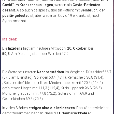
Covid“ im Krankenhaus liegen
, werden als
Covid-Patienten
gezählt
. Also auch beispielsweise ein Patient mit
Beinbruch, der
positiv getestet
ist, aber weder an Covid 19 erkrankt ist, noch
Symptome hat.
Inzidenz
Die
Inzidenz
liegt am heutigen Mittwoch,
20. Oktober
, bei
50,8.
Am Dienstag stand der Wert bei 47,9.
Die Werte bei unseren
Nachbarstädten
im Vergleich: Düsseldorf 66,7
(67,5 am Dienstag), Solingen 53,4 (47,1), Remscheid 36,8 (31,4).
„Spitzenreiter“ bleibt der Kreis Minden-Lübecke mit 120,5 (114,4),
gefolgt von Hagen mit 111,3 (112,4), Kreis Lippe mit 96,8 (96,6),
Mönchengladbach mit 77,8 (72,2), Gütersloh mit 69,9 und
Gelsenkirchen 69,5 (70,6).
In vielen Städten
steigen also die Inzidenzen
. Das könnte vielleicht
damit zusammen hängen, dass die
Urlaubsrückkehrer