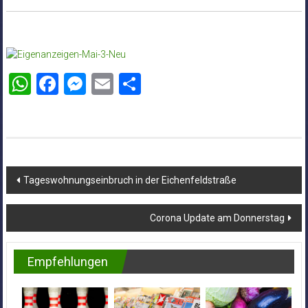
WhatsApp
Facebook
Messenger
Email
Teilen
Beitragsnavigation
Tageswohnungseinbruch in der Eichenfeldstraße
Corona Update am Donnerstag
Empfehlungen