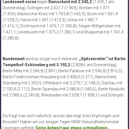
Landesweit
vorne
liegen
Remscheid mit 2.343,2
(1.435,7 am
Donnerstag), Solingen mit 2.027,7 (1.904), Borken mit 1.971
(1.459), Märkischer Kreis mit 1.763,8 (1.645,9), Bonn mit 1.601,4
(1.528,2), Herne mit 1.491 (1.413,3), Unna mit 1.487,7
(1.416,1), Dortmund mit 1.476,1 (1.290,8), Siegen-Wittgenstein mit
1.421,1, Leverkusen mit 1.375,2 (1.283,1) und Wuppertal mit 1.341,4
(1.280,8).
Bundesweit
wird es sogar noch extremer:
„Spitzenreiter“ ist Berlin
Tempelhof-Schöneberg mit 3.192,2
(2.828,6 am Donnerstag),
Berlin Mitte mit 2.546,8 (2.891), Berlin Pankow mit 2.546,8 (2.815,3),
Berlin Friedrichshain-Kreuzberg mit 2.408,9 (2.377), Remscheid,
Starnberg mit 2.302,9, Offenbach mit 2.279,7 (2.148,3), Dachau mit
2.100,4 (2.112), Berlin Spandau mit 2.080,8 (1.940,5), Berlin Neukölln
mit 2.080,6 (2.240,8), Wiesbaden mit 2.038,7 (1.908,1) und Solingen.
Da fragt man sich natürlich, woran das liegt; trotz Impfungen und
Booster? Haben wir vor einigen Tagen NRW-Gesundheitsminister
Laumann gefragt.
Seine Antwort war etwas schmallippig…