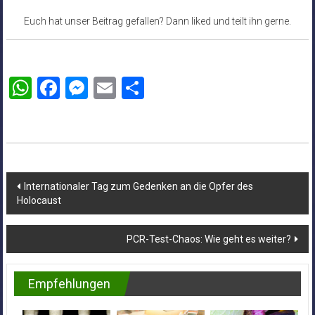
Euch hat unser Beitrag gefallen? Dann liked und teilt ihn gerne.
WhatsApp
Facebook
Messenger
Email
Teilen
Beitragsnavigation
Internationaler Tag zum Gedenken an die Opfer des
Holocaust
PCR-Test-Chaos: Wie geht es weiter?
Empfehlungen