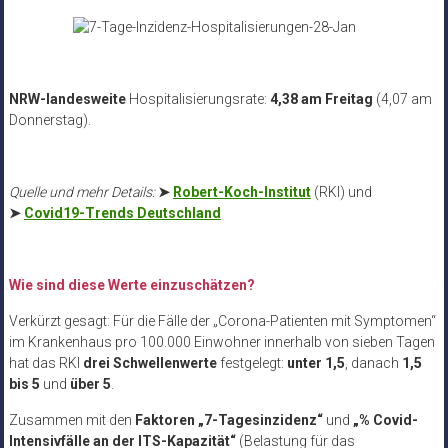
NRW-landesweite
Hospitalisierungsrate:
4,38 am Freitag
(4,07 am
Donnerstag).
Quelle und mehr Details:
➤
Robert-Koch-Institut
(RKI) und
➤
Covid19-Trends Deutschland
Wie sind diese Werte einzuschätzen?
Verkürzt gesagt: Für die Fälle der „Corona-Patienten mit Symptomen“
im Krankenhaus pro 100.000 Einwohner innerhalb von sieben Tagen
hat das RKI
drei Schwellenwerte
festgelegt:
unter 1,5
, danach
1,5
bis 5
und
über 5
.
Zusammen mit den
Faktoren „7-Tagesinzidenz“
und
„% Covid-
Intensivfälle an der ITS-Kapazität“
(Belastung für das