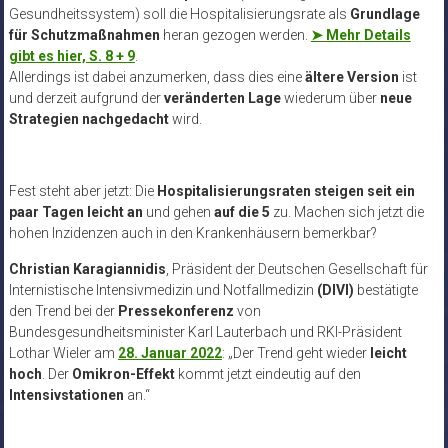
Gesundheitssystem) soll die Hospitalisierungsrate als
Grundlage
für Schutzmaßnahmen
heran gezogen werden.
➤ Mehr Details
gibt es hier, S. 8 + 9
.
Allerdings ist dabei anzumerken, dass dies eine
ältere Version
ist
und derzeit aufgrund der
veränderten Lage
wiederum über
neue
Strategien nachgedacht
wird.
Fest steht aber jetzt: Die
Hospitalisierungsraten steigen seit ein
paar Tagen leicht an
und gehen
auf die 5
zu. Machen sich jetzt die
hohen Inzidenzen auch in den Krankenhäusern bemerkbar?
Christian Karagiannidis
, Präsident der Deutschen Gesellschaft für
Internistische Intensivmedizin und Notfallmedizin
(DIVI)
bestätigte
den Trend bei der
Pressekonferenz
von
Bundesgesundheitsminister Karl Lauterbach und RKI-Präsident
Lothar Wieler am
28. Januar 2022
: „Der Trend geht wieder
leicht
hoch
. Der
Omikron-Effekt
kommt jetzt eindeutig auf den
Intensivstationen
an.“