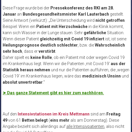
Diese Frage wurde bei der
Pressekonferenz des RKI am 28.
Januar
an
Bundesgesundheitsmnister Karl Lauterbach
gestellt.
Seine Antwort (verkürzt): „Die Unterscheidung wird
nicht getroffen
.
Beispiel: Wenn ein
Patient mit Herzschwäche
in die Klinik kommt,
kann sich Wasser in der Lunge stauen. Sehr
gefährliche
Situation.
Wenn dieser Patient
gleichzeitig mit Covid 19 infiziert
ist, ist seine
Heilungsprognose deutlich schlechter
, bzw. die
Wahrscheinlich
sehr hoch
, dass er
verstirbt
.
Daher spielt es
keine Rolle
, ob ein Patient mit oder wegen Covid 19
im Krankenhaus liegt. Wenn wir die Patienten ‚mit Covid 19‘
aus der
Statistik heraus nehmen
und nur die Patienten aufführen, die ‚wegen
Covid 19‘ im Krankenhaus liegen, wäre das
medizinisch Unsinn
und
absolut unvertretbar
.“
➤
Das ganze Statement gibt es hier zum nachhören.
Auf den
Intensivstationen im Kreis Mettmann
sind am
Freitag
49
von 61
Betten
belegt
(
eins mehr
als am Donnerstag). Diese
Angabe bezieht sich allerdings auf
alle Intensivpatienten
, also nicht