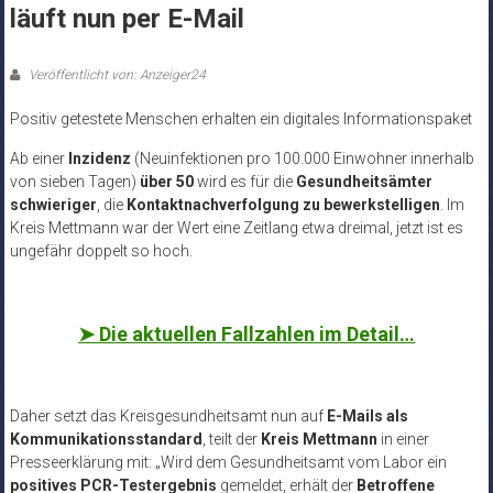
läuft nun per E-Mail
Veröffentlicht von: Anzeiger24
Positiv getestete Menschen erhalten ein digitales Informationspaket
Ab einer
Inzidenz
(Neuinfektionen pro 100.000 Einwohner innerhalb
von sieben Tagen)
über 50
wird es für die
Gesundheitsämter
schwieriger
, die
Kontaktnachverfolgung zu bewerkstelligen
. Im
Kreis Mettmann war der Wert eine Zeitlang etwa dreimal, jetzt ist es
ungefähr doppelt so hoch.
➤
Die aktuellen Fallzahlen im Detail…
Daher setzt das Kreisgesundheitsamt nun auf
E-Mails als
Kommunikationsstandard
, teilt der
Kreis Mettmann
in einer
Presseerklärung mit: „Wird dem Gesundheitsamt vom Labor ein
positives PCR-Testergebnis
gemeldet, erhält der
Betroffene