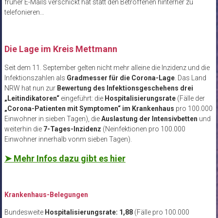
früher E-Mails verschickt hat statt den Betroffenen hinterher zu
telefonieren…
.
Die Lage im Kreis Mettmann
Seit dem 11. September gelten nicht mehr alleine die Inzidenz und die
Infektionszahlen als
Gradmesser für die Corona-Lage
. Das Land
NRW hat nun zur
Bewertung des Infektionsgeschehens drei
„Leitindikatoren“
eingeführt: die
Hospitalisierungsrate
(Fälle der
„Corona-Patienten mit Symptomen“ im Krankenhaus
pro 100.000
Einwohner in sieben Tagen), die
Auslastung der Intensivbetten
und
weiterhin die
7-Tages-Inzidenz
(Neinfektionen pro 100.000
Einwohner innerhalb vonm sieben Tagen).
➤ Mehr Infos dazu gibt es hier
Krankenhaus-Belegungen
Bundesweite
Hospitalisierungsrate: 1,88
(Fälle pro 100.000