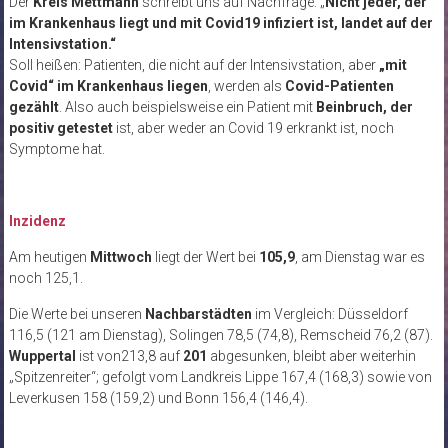
Der
Kreis Mettmann
schreibt uns auf Nachfrage: „
Nicht jeder, der
im Krankenhaus liegt und mit Covid19 infiziert ist, landet auf der
Intensivstation.“
Soll heißen: Patienten, die nicht auf der Intensivstation, aber
„mit
Covid“ im Krankenhaus liegen
, werden als
Covid-Patienten
gezählt
. Also auch beispielsweise ein Patient mit
Beinbruch, der
positiv getestet
ist, aber weder an Covid 19 erkrankt ist, noch
Symptome hat.
Inzidenz
Am heutigen
Mittwoch
liegt der Wert bei
105,9
, am Dienstag war es
noch
125,1.
Die Werte bei unseren
Nachbarstädten
im Vergleich: Düsseldorf
116,5 (121 am Dienstag), Solingen 78,5 (74,8), Remscheid 76,2 (87).
Wuppertal
ist von213,8 auf
201
abgesunken, bleibt aber weiterhin
„Spitzenreiter“; gefolgt vom Landkreis Lippe 167,4 (168,3) sowie von
Leverkusen 158 (159,2) und Bonn 156,4 (146,4).