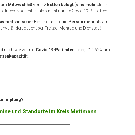
d am
Mittwoch 53
von 62
Betten
belegt
(
eins mehr
als am
lle Intensivpatienten
, also nicht nur die Covid 19-Betroffene.
nsivmedizinischer
Behandlung (
eine Person mehr
als am
(unverändert gegenüber Freitag, Montag und Dienstag).
nd nach wie vor mit
Covid 19-Patienten
belegt (14,52% am
ettenkapazität
.
_______________________________________
ur Impfung?
ermine und Standorte im Kreis Mettmann
_______________________________________