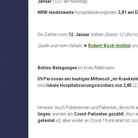
Januar
(3,37 am Montag).
NRW-landesweite
Hospitalisierungsrate:
2,81 am 
Die Zahlen vom
12. Januar
stehen
(Stand: 12 Uhr)
n
Quelle und mehr Details:
➤
Robert-Koch-Institut
un
Betten-Belegungen
im Kreis Mettmann
59 Personen am heutigen Mittwoch „im Kranken
eine
lokale Hospitalisierungsinzidenz von 2,85
(2
Hinweis: Auch Patientinnen und Patienten, die nicht a
liegen
, werden als
Covid-Patienten gezählt
. Also 
getestet
ist, aber weder an Covid 19 erkrankt ist, 