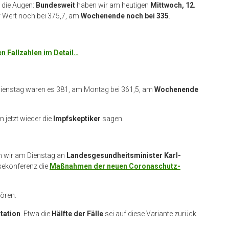
r die Augen:
Bundesweit
haben wir am heutigen
Mittwoch, 12.
r Wert noch bei 375,7, am
Wochenende noch bei 335
.
en Fallzahlen im Detail…
Dienstag waren es 381, am Montag bei 361,5, am
Wochenende
n jetzt wieder die
Impfskeptiker
sagen.
n wir am Dienstag an
Landesgesundheitsminister Karl-
ssekonferenz die
Maßnahmen der neuen Coronaschutz-
ören.
tation
. Etwa die
Hälfte der Fälle
sei auf diese Variante zurück