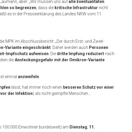
e Laumann, aber: „Wir müssen uns auf
alle Eventualitäten
ahlen so begrenzen
, dass die
kritische Infrastruktur
nicht
heißt es in der Presseerklärung des Landes NRW vom 11.
die MPK im Abschlussbericht: „Der durch Erst- und Zweit-
n-Variante eingeschränkt
. Daher werden auch
Personen
eit-Impfschutz aufweisen
. Die
dritte Impfung
reduziert
nach
dien die
Ansteckungsgefahr mit der Omikron-Variante
rst einmal
anzweifeln
.
mpfen
lässt, hat immer noch einen
besseren Schutz vor einer
vor der Infektion
) als nicht geimpfte Menschen…
ro 100.000 Einwohner bundesweit) am
Dienstag
,
11.