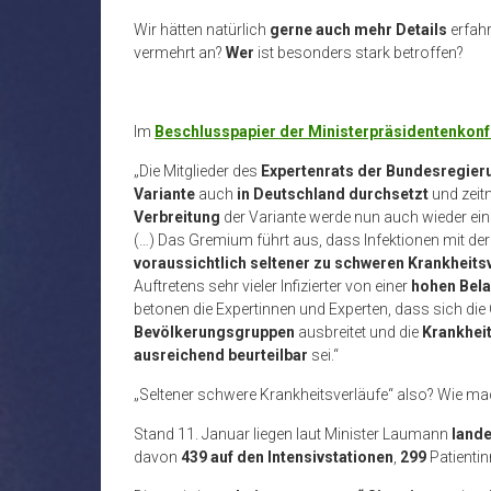
Wir hätten natürlich
gerne auch mehr Details
erfahr
vermehrt an?
Wer
ist besonders stark betroffen?
Im
Beschlusspapier der Ministerpräsidentenkonf
„Die Mitglieder des
Expertenrats der Bundesregier
Variante
auch
in Deutschland durchsetzt
und zeit
Verbreitung
der Variante werde nun auch wieder ei
(…) Das Gremium führt aus, dass Infektionen mit der
voraussichtlich seltener zu schweren Krankheits
Auftretens sehr vieler Infizierter von einer
hohen Bel
betonen die Expertinnen und Experten, dass sich die
Bevölkerungsgruppen
ausbreitet und die
Krankhei
ausreichend beurteilbar
sei.“
„Seltener schwere Krankheitsverläufe“ also? Wie ma
Stand 11. Januar liegen laut Minister Laumann
lande
davon
439 auf den Intensivstationen
,
299
Patienti