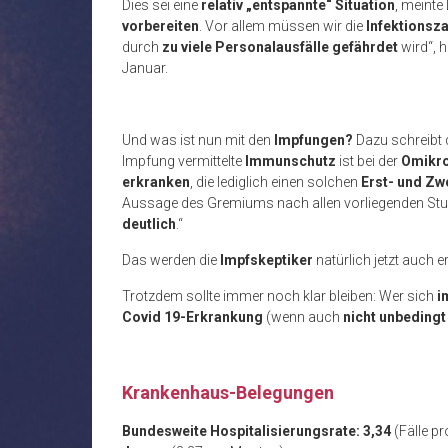
Dies sei eine
relativ „entspannte“ Situation
, meint
vorbereiten
. Vor allem müssen wir die
Infektionsz
durch
zu viele Personalausfälle gefährdet
wird“, 
Januar.
Und was ist nun mit den
Impfungen?
Dazu schreibt 
Impfung vermittelte
Immunschutz
ist bei der
Omikro
erkranken
, die lediglich einen solchen
Erst- und Zw
Aussage des Gremiums nach allen vorliegenden Stu
deutlich
.“
Das werden die
Impfskeptiker
natürlich jetzt auch e
Trotzdem sollte immer noch klar bleiben: Wer sich
i
Covid 19-Erkrankung
(wenn auch
nicht unbedingt 
.
Krankenhaus-Belegungen
Bundesweite Hospitalisierungsrate: 3,34
(Fälle p