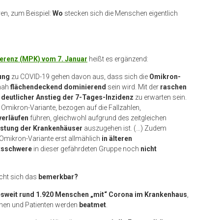
en, zum Beispiel:
Wo
stecken sich die Menschen eigentlich
erenz (MPK) vom 7. Januar
heißt es ergänzend:
ung
zu COVID-19 gehen davon aus, dass sich die
Omikron-
nah
flächendeckend dominierend
sein wird. Mit der
raschen
n
deutlicher Anstieg der 7-Tages-Inzidenz
zu erwarten sein.
 Omikron-Variante, bezogen auf die Fallzahlen,
verläufen
führen, gleichwohl aufgrund des zeitgleichen
astung der Krankenhäuser
auszugehen ist. (…) Zudem
 Omikron-Variante erst allmählich
in älteren
tsschwere
in dieser gefährdeten Gruppe noch
nicht
cht sich das
bemerkbar?
sweit rund 1.920 Menschen „mit“ Corona im Krankenhaus
,
nnen und Patienten werden
beatmet
.