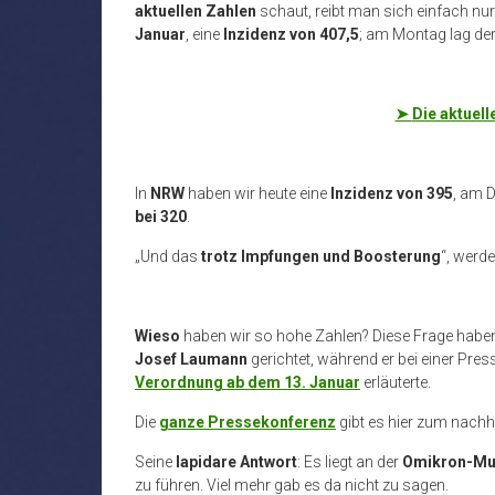
aktuellen Zahlen
schaut, reibt man sich einfach nu
Januar
, eine
Inzidenz von 407,5
; am Montag lag de
➤
Die aktuell
In
NRW
haben wir heute eine
Inzidenz von 395
, am 
bei 320
.
„Und das
trotz Impfungen und Boosterung
“, werde
Wieso
haben wir so hohe Zahlen? Diese Frage habe
Josef Laumann
gerichtet, während er bei einer Pre
Verordnung ab dem 13. Januar
erläuterte.
Die
ganze Pressekonferenz
gibt es hier zum nachh
Seine
lapidare Antwort
: Es liegt an der
Omikron-Mu
zu führen. Viel mehr gab es da nicht zu sagen.